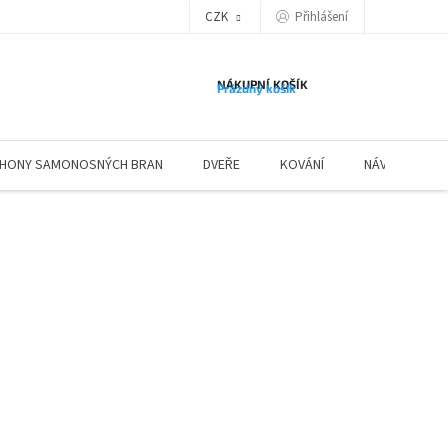
Přihlášení
CZK
NÁKUPNÍ KOŠÍK
Prázdný košík
HONY SAMONOSNÝCH BRAN
DVEŘE
KOVÁNÍ
NÁVODY ZÁBR