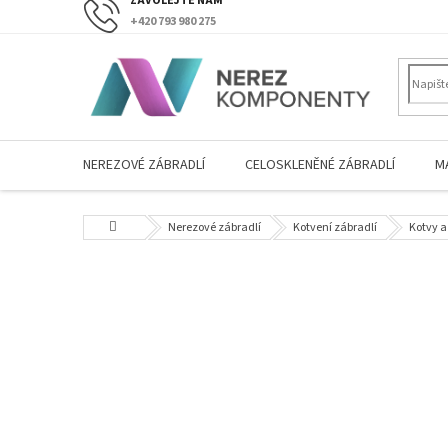
Přejít
+420 793 980 275
na
obsah
NEREZOVÉ ZÁBRADLÍ
CELOSKLENĚNÉ ZÁBRADLÍ
M
Domů
Nerezové zábradlí
Kotvení zábradlí
Kotvy a