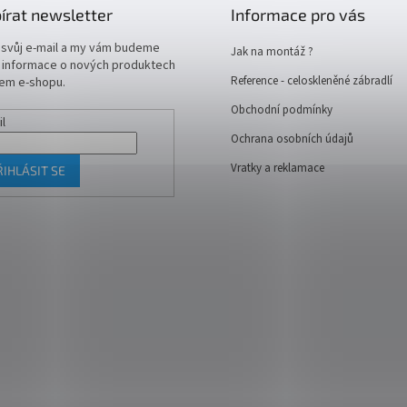
írat newsletter
Informace pro vás
 svůj e-mail a my vám budeme
Jak na montáž ?
t informace o nových produktech
Reference - celoskleněné zábradlí
em e-shopu.
Obchodní podmínky
il
Ochrana osobních údajů
Vratky a reklamace
ŘIHLÁSIT SE