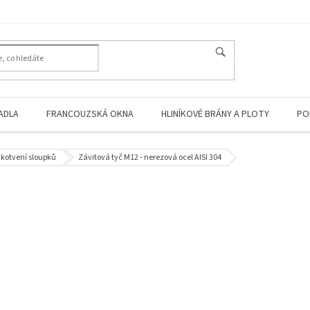
HLEDAT
ADLA
FRANCOUZSKÁ OKNA
HLINÍKOVÉ BRÁNY A PLOTY
PO
 kotvení sloupků
Závitová tyč M12 - nerezová ocel AISI 304