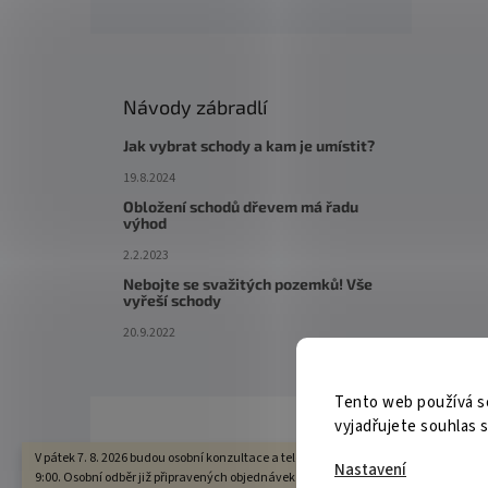
Návody zábradlí
Jak vybrat schody a kam je umístit?
19.8.2024
Obložení schodů dřevem má řadu
výhod
2.2.2023
Nebojte se svažitých pozemků! Vše
vyřeší schody
20.9.2022
Tento web používá s
vyjadřujete souhlas s
V pátek 7. 8. 2026 budou osobní konzultace a telefonická podpora dostupné pouze 
Nastavení
9:00. Osobní odběr již připravených objednávek bude možný standardně. Děkuje