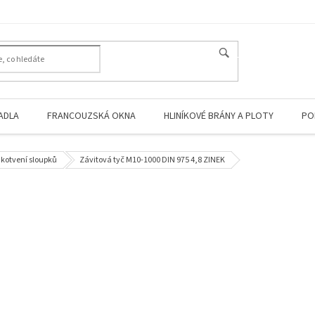
HLEDAT
ADLA
FRANCOUZSKÁ OKNA
HLINÍKOVÉ BRÁNY A PLOTY
PO
 kotvení sloupků
Závitová tyč M10-1000 DIN 975 4,8 ZINEK