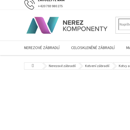
Přejít
+420 793 980 275
na
obsah
NEREZOVÉ ZÁBRADLÍ
CELOSKLENĚNÉ ZÁBRADLÍ
M
Domů
Nerezové zábradlí
Kotvení zábradlí
Kotvy a