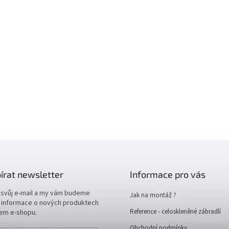
írat newsletter
Informace pro vás
 svůj e-mail a my vám budeme
Jak na montáž ?
t informace o nových produktech
Reference - celoskleněné zábradlí
em e-shopu.
Obchodní podmínky