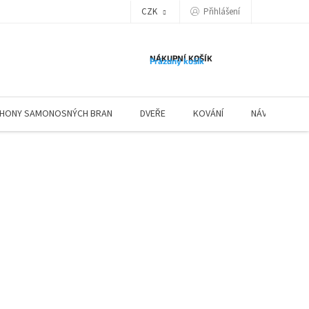
Přihlášení
CZK
NÁKUPNÍ KOŠÍK
Prázdný košík
HONY SAMONOSNÝCH BRAN
DVEŘE
KOVÁNÍ
NÁVODY ZÁBR