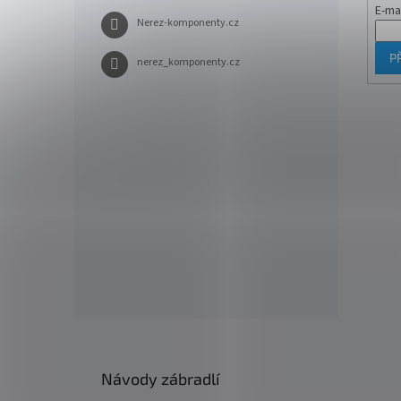
E-ma
Nerez-komponenty.cz
P
nerez_komponenty.cz
Návody zábradlí