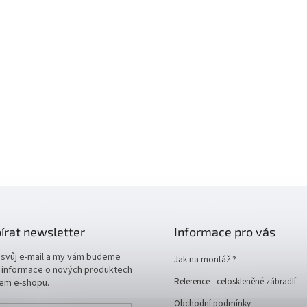
írat newsletter
Informace pro vás
 svůj e-mail a my vám budeme
Jak na montáž ?
t informace o nových produktech
Reference - celoskleněné zábradlí
em e-shopu.
Obchodní podmínky