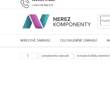
Přejít
+420 793 980 275
na
obsah
NEREZOVÉ ZÁBRADLÍ
CELOSKLENĚNÉ ZÁBRADLÍ
M
Domů
Celoskleněné zábradlí
Vchodové stříšky skleněné