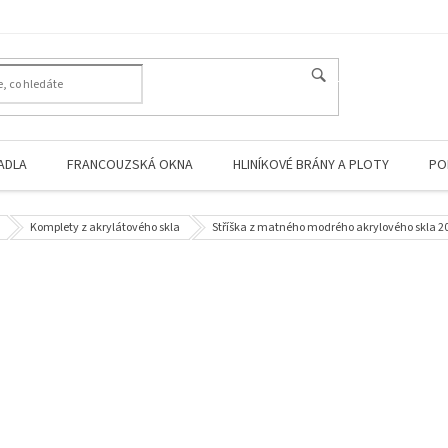
HLEDAT
ADLA
FRANCOUZSKÁ OKNA
HLINÍKOVÉ BRÁNY A PLOTY
PO
Komplety z akrylátového skla
Stříška z matného modrého akrylového skla 205