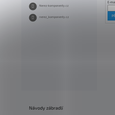
E-ma
Nerez-komponenty.cz
P
nerez_komponenty.cz
Návody zábradlí