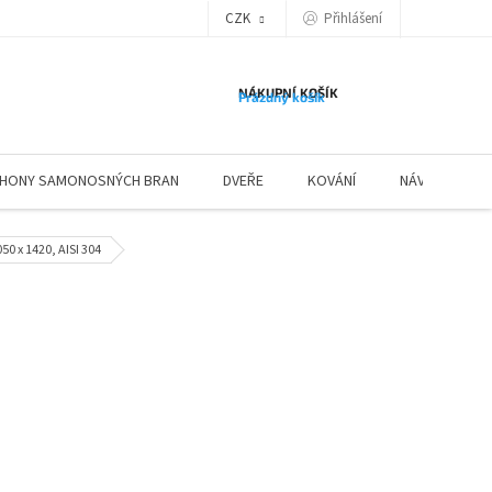
Přihlášení
CZK
NÁKUPNÍ KOŠÍK
Prázdný košík
HONY SAMONOSNÝCH BRAN
DVEŘE
KOVÁNÍ
NÁVODY ZÁBR
0 x 1420, AISI 304