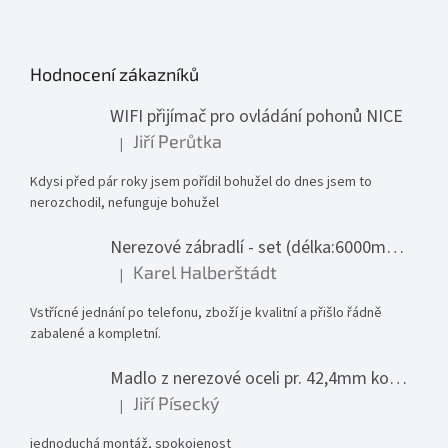
Hodnocení zákazníků
WIFI přijímač pro ovládání pohonů NICE
Jiří Perůtka
|
Hodnocení produktu je 1 z 5 hvězdiček.
Kdysi před pár roky jsem pořídil bohužel do dnes jsem to
nerozchodil, nefunguje bohužel
Nerezové zábradlí - set (délka:6000mm x výška:1000mm)
Karel Halberštádt
|
Hodnocení produktu je 5 z 5 hvězdiček.
Vstřícné jednání po telefonu, zboží je kvalitní a přišlo řádně
zabalené a kompletní.
Madlo z nerezové oceli pr. 42,4mm komplet - model 0116 - 3000mm
Jiří Písecký
|
Hodnocení produktu je 5 z 5 hvězdiček.
jednoduchá montáž, spokojenost