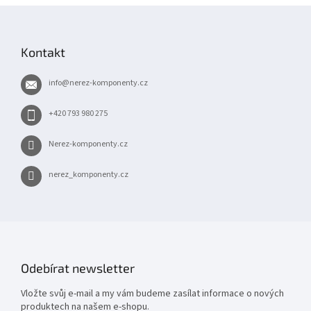
Z
á
p
Kontakt
a
t
info
@
nerez-komponenty.cz
í
+420 793 980 275
Nerez-komponenty.cz
nerez_komponenty.cz
Odebírat newsletter
Vložte svůj e-mail a my vám budeme zasílat informace o nových
produktech na našem e-shopu.