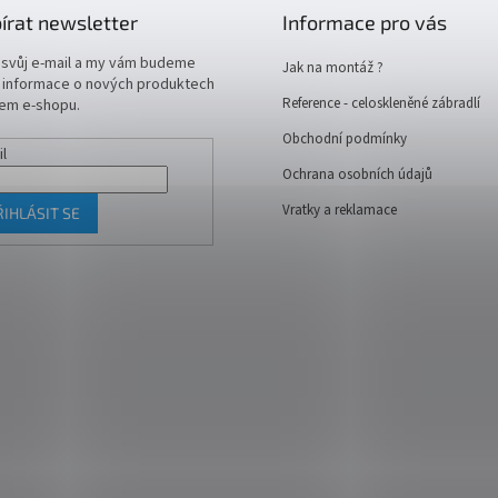
írat newsletter
Informace pro vás
 svůj e-mail a my vám budeme
Jak na montáž ?
t informace o nových produktech
Reference - celoskleněné zábradlí
em e-shopu.
Obchodní podmínky
il
Ochrana osobních údajů
Vratky a reklamace
ŘIHLÁSIT SE