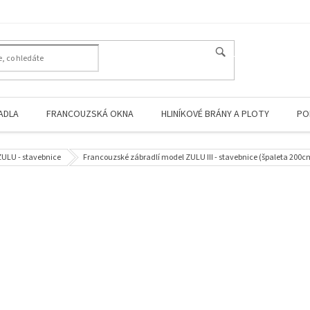
HLEDAT
ADLA
FRANCOUZSKÁ OKNA
HLINÍKOVÉ BRÁNY A PLOTY
PO
ZULU - stavebnice
Francouzské zábradlí model ZULU III - stavebnice (špaleta 200c