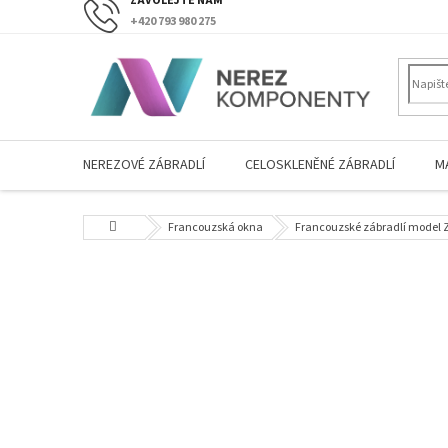
Přejít
+420 793 980 275
na
obsah
NEREZOVÉ ZÁBRADLÍ
CELOSKLENĚNÉ ZÁBRADLÍ
M
Domů
Francouzská okna
Francouzské zábradlí model 