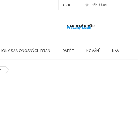
Přihlášení
CZK
NÁKUPNÍ KOŠÍK
Prázdný košík
HONY SAMONOSNÝCH BRAN
DVEŘE
KOVÁNÍ
NÁVODY ZÁBR
m)