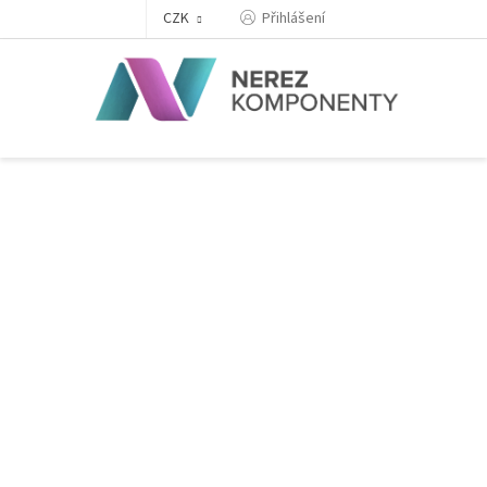
Přejít
Přihlášení
CZK
na
obsah