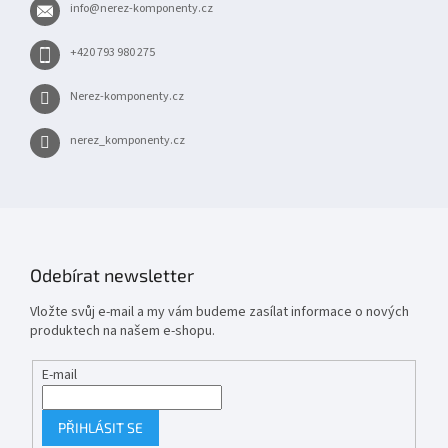
info
@
nerez-komponenty.cz
í
+420 793 980 275
Nerez-komponenty.cz
nerez_komponenty.cz
Odebírat newsletter
Vložte svůj e-mail a my vám budeme zasílat informace o nových
produktech na našem e-shopu.
E-mail
PŘIHLÁSIT SE