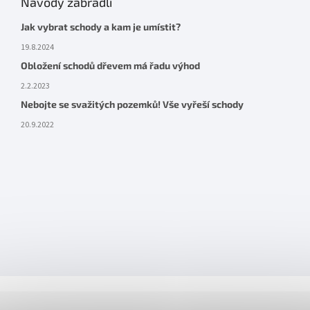
Návody zábradlí
Jak vybrat schody a kam je umístit?
19.8.2024
Obložení schodů dřevem má řadu výhod
2.2.2023
Nebojte se svažitých pozemků! Vše vyřeší schody
20.9.2022