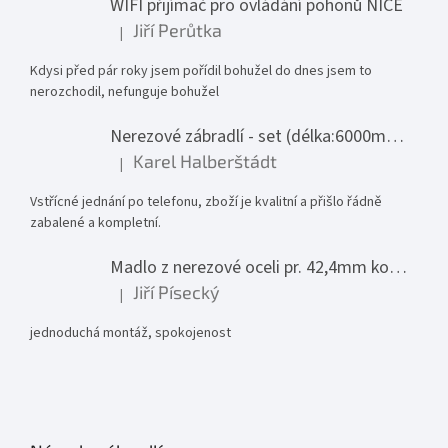
WIFI přijímač pro ovládání pohonů NICE
Jiří Perůtka
|
Hodnocení produktu je 1 z 5 hvězdiček.
Kdysi před pár roky jsem pořídil bohužel do dnes jsem to
nerozchodil, nefunguje bohužel
Nerezové zábradlí - set (délka:6000mm x výška:1000mm)
Karel Halberštádt
|
Hodnocení produktu je 5 z 5 hvězdiček.
Vstřícné jednání po telefonu, zboží je kvalitní a přišlo řádně
zabalené a kompletní.
Madlo z nerezové oceli pr. 42,4mm komplet - model 0116 - 3000mm
Jiří Písecký
|
Hodnocení produktu je 5 z 5 hvězdiček.
jednoduchá montáž, spokojenost