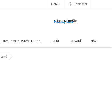
Přihlášení
CZK
NÁKUPNÍ KOŠÍK
Prázdný košík
HONY SAMONOSNÝCH BRAN
DVEŘE
KOVÁNÍ
NÁVODY ZÁBR
190cm)