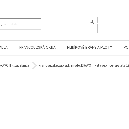
HLEDAT
ADLA
FRANCOUZSKÁ OKNA
HLINÍKOVÉ BRÁNY A PLOTY
PO
RAVO II - stavebnice
Francouzské zábradlí model BRAVO III - stavebnice (špaleta 