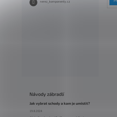
P
nerez_komponenty.cz
Návody zábradlí
Jak vybrat schody a kam je umístit?
19.8.2024