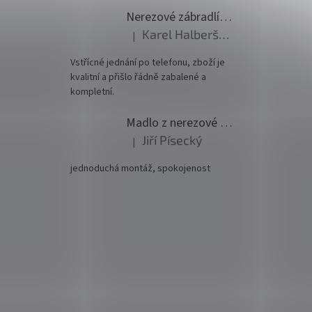
Nerezové zábradlí - set (délka:6000mm x výška:1000mm)
Karel Halberštádt
|
Hodnocení produktu je 5 z 5 hvězdiček.
Vstřícné jednání po telefonu, zboží je
kvalitní a přišlo řádně zabalené a
kompletní.
Madlo z nerezové oceli pr. 42,4mm komplet - model 0116 - 3000mm
Jiří Písecký
|
Hodnocení produktu je 5 z 5 hvězdiček.
jednoduchá montáž, spokojenost