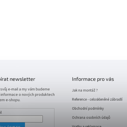
írat newsletter
Informace pro vás
 svůj e-mail a my vám budeme
Jak na montáž ?
t informace o nových produktech
Reference - celoskleněné zábradlí
em e-shopu.
Obchodní podmínky
il
Ochrana osobních údajů
Vratky a reklamace