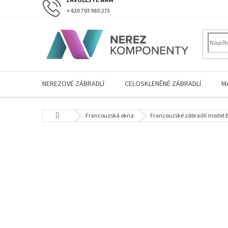
Přejít
+420 793 980 275
na
obsah
NEREZOVÉ ZÁBRADLÍ
CELOSKLENĚNÉ ZÁBRADLÍ
M
Domů
Francouzská okna
Francouzské zábradlí model B