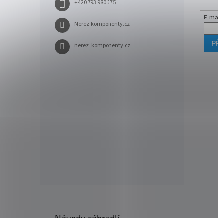
+420 793 980 275
E-ma
Nerez-komponenty.cz
P
nerez_komponenty.cz
Návody zábradlí