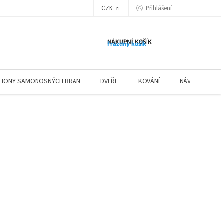
Přihlášení
CZK
NÁKUPNÍ KOŠÍK
Prázdný košík
HONY SAMONOSNÝCH BRAN
DVEŘE
KOVÁNÍ
NÁVODY ZÁBR