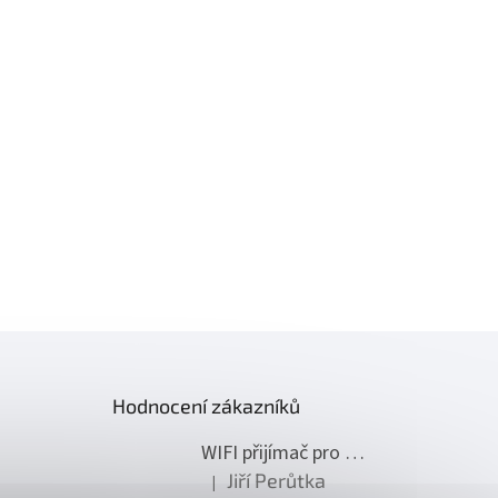
Hodnocení zákazníků
WIFI přijímač pro ovládání pohonů NICE
Jiří Perůtka
|
Hodnocení produktu je 1 z 5 hvězdiček.