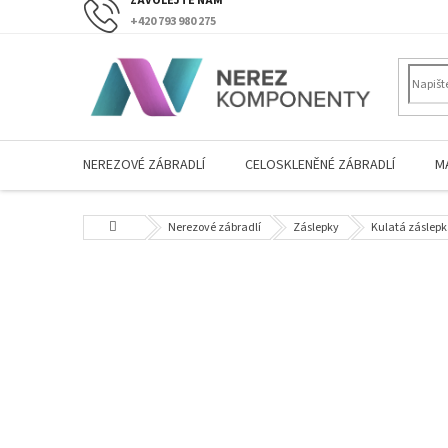
Přejít
+420 793 980 275
na
obsah
NEREZOVÉ ZÁBRADLÍ
CELOSKLENĚNÉ ZÁBRADLÍ
M
Domů
Nerezové zábradlí
Záslepky
Kulatá záslepk