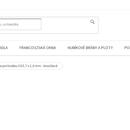
HLEDAT
ADLA
FRANCOUZSKÁ OKNA
HLINÍKOVÉ BRÁNY A PLOTY
PO
a pro trubku O33,7 x 2,0 mm - broušená