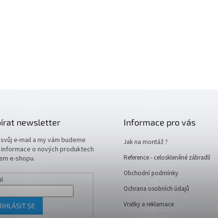
írat newsletter
Informace pro vás
 svůj e-mail a my vám budeme
Jak na montáž ?
t informace o nových produktech
Reference - celoskleněné zábradlí
em e-shopu.
Obchodní podmínky
il
Ochrana osobních údajů
Vratky a reklamace
ŘIHLÁSIT SE