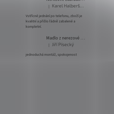
Karel Halberštádt
|
Hodnocení produktu je 5 z 5 hvězdiček.
Vstřícné jednání po telefonu, zboží je
kvalitní a přišlo řádně zabalené a
kompletní.
Madlo z nerezové oceli pr. 42,4mm komplet - model 0116 - 3000mm
Jiří Písecký
|
Hodnocení produktu je 5 z 5 hvězdiček.
jednoduchá montáž, spokojenost