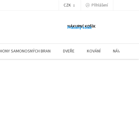
Přihlášení
CZK
NÁKUPNÍ KOŠÍK
Prázdný košík
HONY SAMONOSNÝCH BRAN
DVEŘE
KOVÁNÍ
NÁVODY ZÁBR