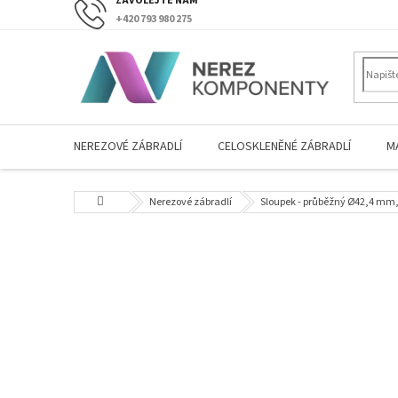
Přejít
+420 793 980 275
na
obsah
NEREZOVÉ ZÁBRADLÍ
CELOSKLENĚNÉ ZÁBRADLÍ
M
Domů
Nerezové zábradlí
Sloupek - průběžný Ø42,4 mm,