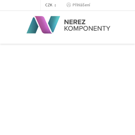
Přejít
Přihlášení
CZK
na
obsah