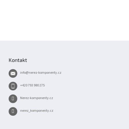
Z
á
p
Kontakt
a
t
info
@
nerez-komponenty.cz
í
+420 793 980 275
Nerez-komponenty.cz
nerez_komponenty.cz