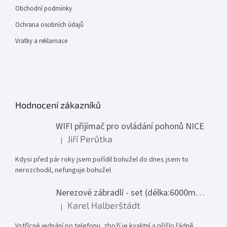
Obchodní podmínky
Ochrana osobních údajů
Vratky a reklamace
Hodnocení zákazníků
WIFI přijímač pro ovládání pohonů NICE
Jiří Perůtka
|
Hodnocení produktu je 1 z 5 hvězdiček.
Kdysi před pár roky jsem pořídil bohužel do dnes jsem to
nerozchodil, nefunguje bohužel
Nerezové zábradlí - set (délka:6000mm x výška:1000mm)
Karel Halberštádt
|
Hodnocení produktu je 5 z 5 hvězdiček.
Vstřícné jednání po telefonu, zboží je kvalitní a přišlo řádně