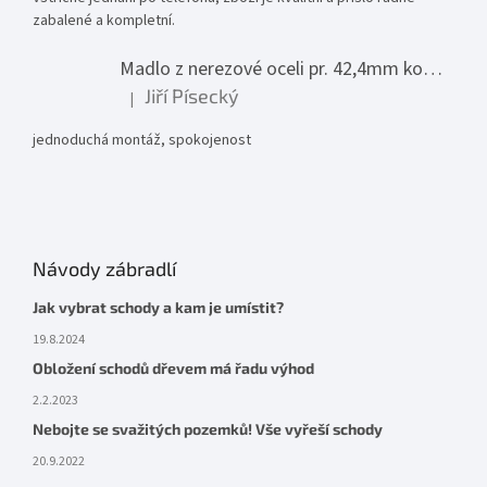
zabalené a kompletní.
Madlo z nerezové oceli pr. 42,4mm komplet - model 0116 - 3000mm
Jiří Písecký
|
Hodnocení produktu je 5 z 5 hvězdiček.
jednoduchá montáž, spokojenost
Návody zábradlí
Jak vybrat schody a kam je umístit?
19.8.2024
Obložení schodů dřevem má řadu výhod
2.2.2023
Nebojte se svažitých pozemků! Vše vyřeší schody
20.9.2022