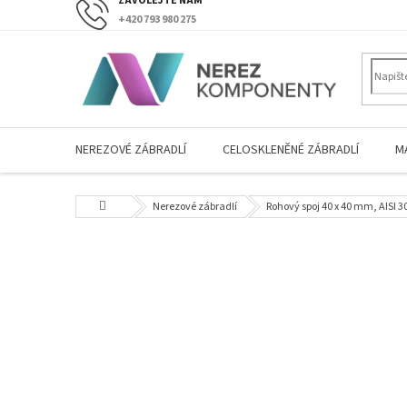
Přejít
+420 793 980 275
na
obsah
NEREZOVÉ ZÁBRADLÍ
CELOSKLENĚNÉ ZÁBRADLÍ
M
Domů
Nerezové zábradlí
Rohový spoj 40 x 40 mm, AISI 3