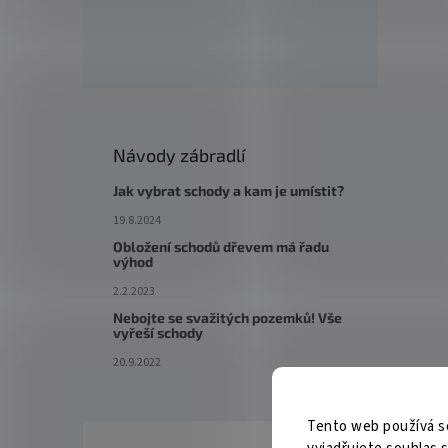
Návody zábradlí
Jak vybrat schody a kam je umístit?
19.8.2024
Obložení schodů dřevem má řadu
výhod
2.2.2023
Nebojte se svažitých pozemků! Vše
vyřeší schody
20.9.2022
Tento web používá s