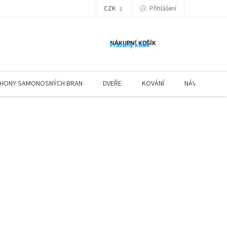
Přihlášení
CZK
NÁKUPNÍ KOŠÍK
Prázdný košík
HONY SAMONOSNÝCH BRAN
DVEŘE
KOVÁNÍ
NÁVODY ZÁBR