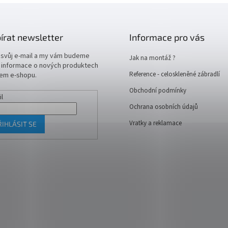
írat newsletter
Informace pro vás
 svůj e-mail a my vám budeme
Jak na montáž ?
t informace o nových produktech
Reference - celoskleněné zábradlí
em e-shopu.
Obchodní podmínky
il
Ochrana osobních údajů
Vratky a reklamace
ŘIHLÁSIT SE