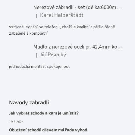
Nerezové zábradlí - set (délka:6000mm x výška:1000mm)
Karel Halberštádt
|
Hodnocení produktu je 5 z 5 hvězdiček.
Vstřícné jednání po telefonu, zboží je kvalitní a přišlo řádně
zabalené a kompletní.
Madlo z nerezové oceli pr. 42,4mm komplet - model 0116 - 3000mm
Jiří Písecký
|
Hodnocení produktu je 5 z 5 hvězdiček.
jednoduchá montáž, spokojenost
Návody zábradlí
Jak vybrat schody a kam je umístit?
19.8.2024
Obložení schodů dřevem má řadu výhod