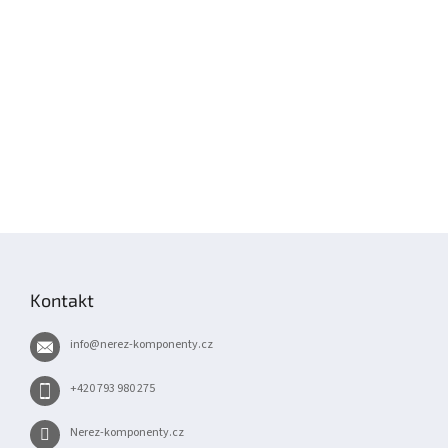
Z
á
p
Kontakt
a
t
info
@
nerez-komponenty.cz
í
+420 793 980 275
Nerez-komponenty.cz