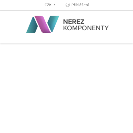
Přejít
Přihlášení
CZK
na
obsah