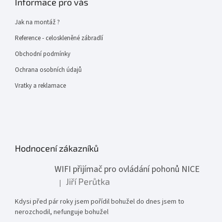
Informace pro vás
Jak na montáž ?
Reference - celoskleněné zábradlí
Obchodní podmínky
Ochrana osobních údajů
Vratky a reklamace
Hodnocení zákazníků
WIFI přijímač pro ovládání pohonů NICE
Jiří Perůtka
|
Hodnocení produktu je 1 z 5 hvězdiček.
Kdysi před pár roky jsem pořídil bohužel do dnes jsem to
nerozchodil, nefunguje bohužel