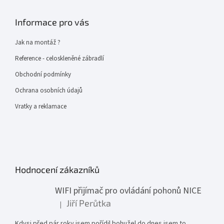
Informace pro vás
Jak na montáž ?
Reference - celoskleněné zábradlí
Obchodní podmínky
Ochrana osobních údajů
Vratky a reklamace
Hodnocení zákazníků
WIFI přijímač pro ovládání pohonů NICE
Jiří Perůtka
|
Hodnocení produktu je 1 z 5 hvězdiček.
Kdysi před pár roky jsem pořídil bohužel do dnes jsem to