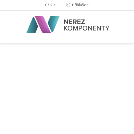
Přejít
Přihlášení
CZK
na
obsah