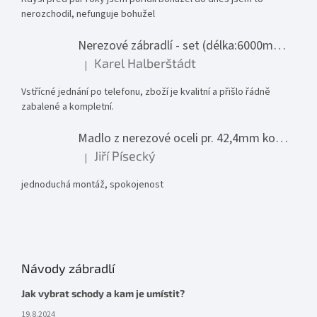
nerozchodil, nefunguje bohužel
Nerezové zábradlí - set (délka:6000mm x výška:1000mm)
Karel Halberštádt
|
Hodnocení produktu je 5 z 5 hvězdiček.
Vstřícné jednání po telefonu, zboží je kvalitní a přišlo řádně
zabalené a kompletní.
Madlo z nerezové oceli pr. 42,4mm komplet - model 0116 - 3000mm
Jiří Písecký
|
Hodnocení produktu je 5 z 5 hvězdiček.
jednoduchá montáž, spokojenost
Návody zábradlí
Jak vybrat schody a kam je umístit?
19.8.2024