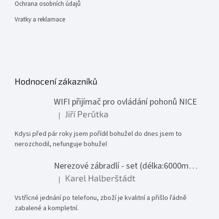
Ochrana osobních údajů
Vratky a reklamace
Hodnocení zákazníků
WIFI přijímač pro ovládání pohonů NICE
Jiří Perůtka
|
Hodnocení produktu je 1 z 5 hvězdiček.
Kdysi před pár roky jsem pořídil bohužel do dnes jsem to
nerozchodil, nefunguje bohužel
Nerezové zábradlí - set (délka:6000mm x výška:1000mm)
Karel Halberštádt
|
Hodnocení produktu je 5 z 5 hvězdiček.
Vstřícné jednání po telefonu, zboží je kvalitní a přišlo řádně
zabalené a kompletní.