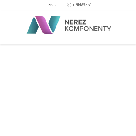
Přejít
Přihlášení
CZK
na
obsah