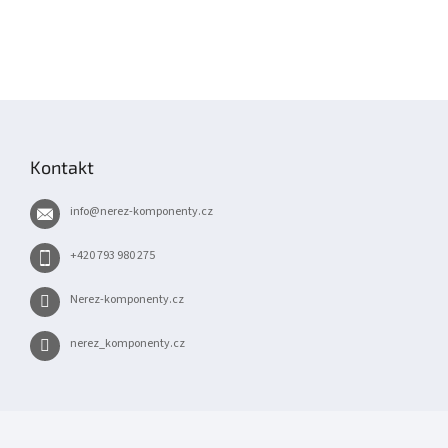
Z
á
p
Kontakt
a
t
info
@
nerez-komponenty.cz
í
+420 793 980 275
Nerez-komponenty.cz
nerez_komponenty.cz