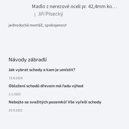
Madlo z nerezové oceli pr. 42,4mm komplet - model 0116 - 3000mm
Jiří Písecký
|
Hodnocení produktu je 5 z 5 hvězdiček.
jednoduchá montáž, spokojenost
Návody zábradlí
Jak vybrat schody a kam je umístit?
19.8.2024
Obložení schodů dřevem má řadu výhod
2.2.2023
Nebojte se svažitých pozemků! Vše vyřeší schody
20.9.2022