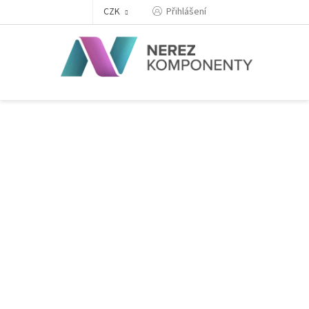
Přejít
Přihlášení
CZK
na
obsah