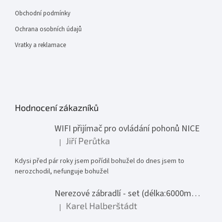
Obchodní podmínky
Ochrana osobních údajů
Vratky a reklamace
Hodnocení zákazníků
WIFI přijímač pro ovládání pohonů NICE
Jiří Perůtka
|
Hodnocení produktu je 1 z 5 hvězdiček.
Kdysi před pár roky jsem pořídil bohužel do dnes jsem to
nerozchodil, nefunguje bohužel
Nerezové zábradlí - set (délka:6000mm x výška:1000mm)
Karel Halberštádt
|
Hodnocení produktu je 5 z 5 hvězdiček.