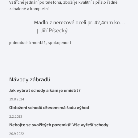
Vstřícné jednání po telefonu, zboží je kvalitní a přišlo řádně
zabalené a kompletní.
Madlo z nerezové oceli pr. 42,4mm komplet - model 0116 - 3000mm
Jiří Písecký
|
Hodnocení produktu je 5 z 5 hvězdiček.
jednoduchá montáž, spokojenost
Návody zábradlí
Jak vybrat schody a kam je umístit?
19.8.2024
Obložení schodů dřevem má řadu výhod
2.2.2023
Nebojte se svažitých pozemků! Vše vyřeší schody
20.9.2022