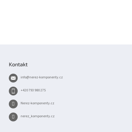
Z
á
p
Kontakt
a
t
info
@
nerez-komponenty.cz
í
+420 793 980 275
Nerez-komponenty.cz
nerez_komponenty.cz