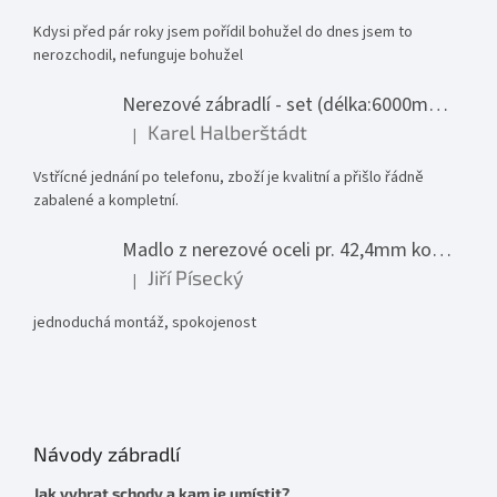
Kdysi před pár roky jsem pořídil bohužel do dnes jsem to
nerozchodil, nefunguje bohužel
Nerezové zábradlí - set (délka:6000mm x výška:1000mm)
Karel Halberštádt
|
Hodnocení produktu je 5 z 5 hvězdiček.
Vstřícné jednání po telefonu, zboží je kvalitní a přišlo řádně
zabalené a kompletní.
Madlo z nerezové oceli pr. 42,4mm komplet - model 0116 - 3000mm
Jiří Písecký
|
Hodnocení produktu je 5 z 5 hvězdiček.
jednoduchá montáž, spokojenost
Návody zábradlí
Jak vybrat schody a kam je umístit?