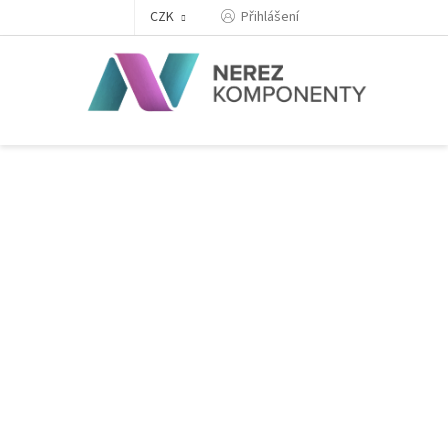
Přejít
Přihlášení
CZK
na
obsah