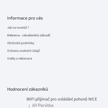
Informace pro vás
Jak na montáž ?
Reference - celoskleněné zábradlí
Obchodní podmínky
Ochrana osobních údajů
Vratky a reklamace
Hodnocení zákazníků
WIFI přijímač pro ovládání pohonů NICE
Jiří Perůtka
|
Hodnocení produktu je 1 z 5 hvězdiček.