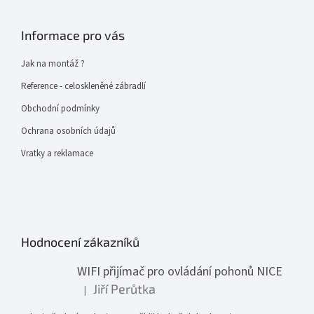
Informace pro vás
Jak na montáž ?
Reference - celoskleněné zábradlí
Obchodní podmínky
Ochrana osobních údajů
Vratky a reklamace
Hodnocení zákazníků
WIFI přijímač pro ovládání pohonů NICE
Jiří Perůtka
|
Hodnocení produktu je 1 z 5 hvězdiček.