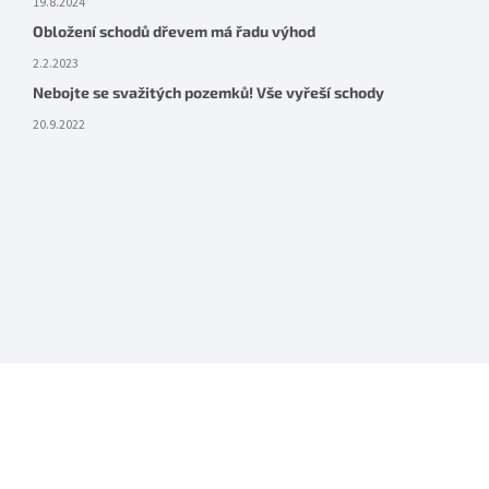
19.8.2024
Obložení schodů dřevem má řadu výhod
2.2.2023
Nebojte se svažitých pozemků! Vše vyřeší schody
20.9.2022