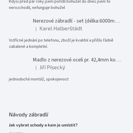
Kdysi před pár roky jsem pořídil bohužel do dnes jsem to
nerozchodil, nefunguje bohužel
Nerezové zábradlí - set (délka:6000mm x výška:1000mm)
Karel Halberštádt
|
Hodnocení produktu je 5 z 5 hvězdiček.
Vstřícné jednání po telefonu, zboží je kvalitní a přišlo řádně
zabalené a kompletní.
Madlo z nerezové oceli pr. 42,4mm komplet - model 0116 - 3000mm
Jiří Písecký
|
Hodnocení produktu je 5 z 5 hvězdiček.
jednoduchá montáž, spokojenost
Návody zábradlí
Jak vybrat schody a kam je umístit?