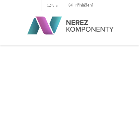
Přejít
Přihlášení
CZK
na
obsah