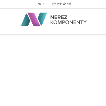
Přejít
Přihlášení
CZK
na
obsah