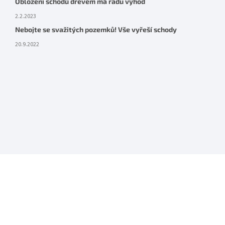
Obložení schodů dřevem má řadu výhod
2.2.2023
Nebojte se svažitých pozemků! Vše vyřeší schody
20.9.2022