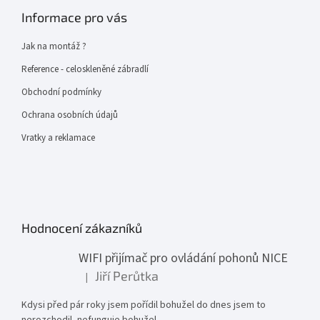
Informace pro vás
Jak na montáž ?
Reference - celoskleněné zábradlí
Obchodní podmínky
Ochrana osobních údajů
Vratky a reklamace
Hodnocení zákazníků
WIFI přijímač pro ovládání pohonů NICE
Jiří Perůtka
|
Hodnocení produktu je 1 z 5 hvězdiček.
Kdysi před pár roky jsem pořídil bohužel do dnes jsem to
nerozchodil, nefunguje bohužel