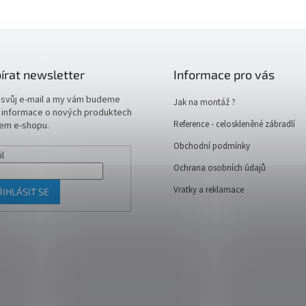
írat newsletter
Informace pro vás
 svůj e-mail a my vám budeme
Jak na montáž ?
t informace o nových produktech
Reference - celoskleněné zábradlí
em e-shopu.
Obchodní podmínky
il
Ochrana osobních údajů
Vratky a reklamace
ŘIHLÁSIT SE