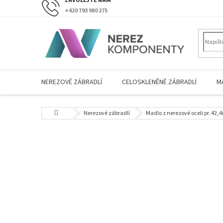
Přejít
+420 793 980 275
na
obsah
NEREZOVÉ ZÁBRADLÍ
CELOSKLENĚNÉ ZÁBRADLÍ
M
Domů
Nerezové zábradlí
Madlo z nerezové oceli pr. 4