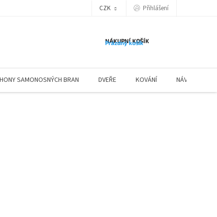
Přihlášení
CZK
NÁKUPNÍ KOŠÍK
Prázdný košík
HONY SAMONOSNÝCH BRAN
DVEŘE
KOVÁNÍ
NÁVODY ZÁBR