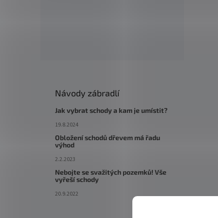
Návody zábradlí
Jak vybrat schody a kam je umístit?
19.8.2024
Obložení schodů dřevem má řadu
výhod
2.2.2023
Nebojte se svažitých pozemků! Vše
vyřeší schody
20.9.2022