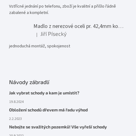
Vstřícné jednání po telefonu, zboží je kvalitní a přišlo řádně
zabalené a kompletní.
Madlo z nerezové oceli pr. 42,4mm komplet - model 0116 - 3000mm
Jiří Písecký
|
Hodnocení produktu je 5 z 5 hvězdiček.
jednoduchá montáž, spokojenost
Návody zábradlí
Jak vybrat schody a kam je umístit?
19.8.2024
Obložení schodů dřevem má řadu výhod
2.2.2023
Nebojte se svažitých pozemků! Vše vyřeší schody
20.9.2022