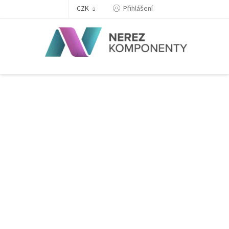
Přejít
Přihlášení
CZK
na
obsah