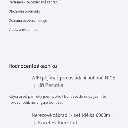
Reference - celoskleněné zábradlí
Obchodní podmínky
Ochrana osobních údajů
Vratky a reklamace
Hodnocení zákazníků
WIFI přijímač pro ovládání pohonů NICE
Jiří Perůtka
|
Hodnocení produktu je 1 z 5 hvězdiček.
Kdysi před pár roky jsem pořídil bohužel do dnes jsem to
nerozchodil, nefunguje bohužel
Nerezové zábradlí - set (délka:6000mm x výška:1000mm)
Karel Halberštádt
|
Hodnocení produktu je 5 z 5 hvězdiček.