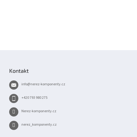
Z
á
p
Kontakt
a
t
info
@
nerez-komponenty.cz
í
+420 793 980 275
Nerez-komponenty.cz
nerez_komponenty.cz