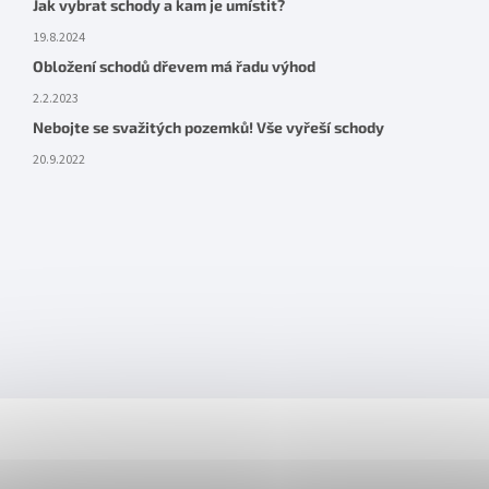
Jak vybrat schody a kam je umístit?
19.8.2024
Obložení schodů dřevem má řadu výhod
2.2.2023
Nebojte se svažitých pozemků! Vše vyřeší schody
20.9.2022