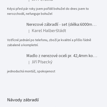
Hodnocení produktu je 1 z 5 hvězdiček.
Kdysi před pár roky jsem pořídil bohužel do dnes jsem to
nerozchodil, nefunguje bohužel
Nerezové zábradlí - set (délka:6000mm x výška:1000mm)
Karel Halberštádt
|
Hodnocení produktu je 5 z 5 hvězdiček.
Vstřícné jednání po telefonu, zboží je kvalitní a přišlo řádně
zabalené a kompletní.
Madlo z nerezové oceli pr. 42,4mm komplet - model 0116 - 3000mm
Jiří Písecký
|
Hodnocení produktu je 5 z 5 hvězdiček.
jednoduchá montáž, spokojenost
Návody zábradlí