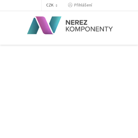
Přejít
Přihlášení
CZK
na
obsah