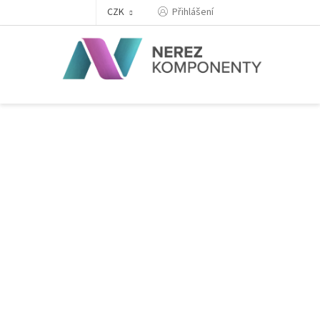
Přejít
Přihlášení
CZK
na
obsah