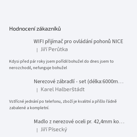
Hodnocení zákazníků
WIFI přijímač pro ovládání pohonů NICE
Jiří Perůtka
|
Hodnocení produktu je 1 z 5 hvězdiček.
Kdysi před pár roky jsem pořídil bohužel do dnes jsem to
nerozchodil, nefunguje bohužel
Nerezové zábradlí - set (délka:6000mm x výška:1000mm)
Karel Halberštádt
|
Hodnocení produktu je 5 z 5 hvězdiček.
Vstřícné jednání po telefonu, zboží je kvalitní a přišlo řádně
zabalené a kompletní.
Madlo z nerezové oceli pr. 42,4mm komplet - model 0116 - 3000mm
Jiří Písecký
|
Hodnocení produktu je 5 z 5 hvězdiček.