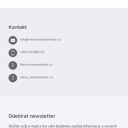
Z
á
p
Kontakt
a
t
info
@
nerez-komponenty.cz
í
+420 793 980 275
Nerez-komponenty.cz
nerez_komponenty.cz
Odebírat newsletter
Vložte svůj e-mail a my vám budeme zasílat informace o nových