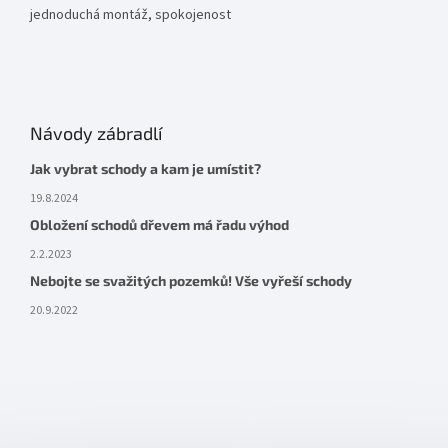
jednoduchá montáž, spokojenost
Návody zábradlí
Jak vybrat schody a kam je umístit?
19.8.2024
Obložení schodů dřevem má řadu výhod
2.2.2023
Nebojte se svažitých pozemků! Vše vyřeší schody
20.9.2022