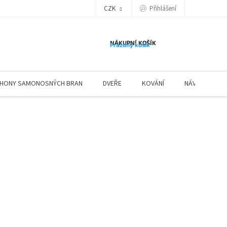
Přihlášení
CZK
NÁKUPNÍ KOŠÍK
Prázdný košík
HONY SAMONOSNÝCH BRAN
DVEŘE
KOVÁNÍ
NÁVODY ZÁBR