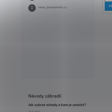
P
nerez_komponenty.cz
Návody zábradlí
Jak vybrat schody a kam je umístit?