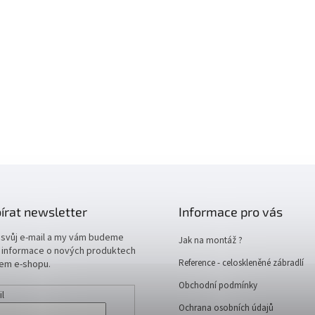
írat newsletter
Informace pro vás
 svůj e-mail a my vám budeme
Jak na montáž ?
t informace o nových produktech
Reference - celoskleněné zábradlí
em e-shopu.
Obchodní podmínky
il
Ochrana osobních údajů