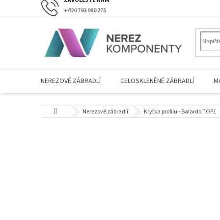
Přejít
+420 793 980 275
na
obsah
NEREZOVÉ ZÁBRADLÍ
CELOSKLENĚNÉ ZÁBRADLÍ
M
Domů
Nerezové zábradlí
Krytka profilu - Balardo TOP1