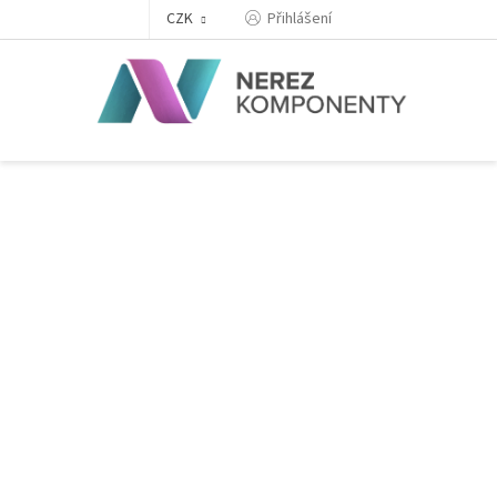
Přejít
Přihlášení
CZK
na
obsah