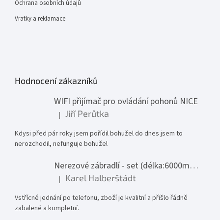
Ochrana osobních údajů
Vratky a reklamace
Hodnocení zákazníků
WIFI přijímač pro ovládání pohonů NICE
Jiří Perůtka
|
Hodnocení produktu je 1 z 5 hvězdiček.
Kdysi před pár roky jsem pořídil bohužel do dnes jsem to
nerozchodil, nefunguje bohužel
Nerezové zábradlí - set (délka:6000mm x výška:1000mm)
Karel Halberštádt
|
Hodnocení produktu je 5 z 5 hvězdiček.
Vstřícné jednání po telefonu, zboží je kvalitní a přišlo řádně
zabalené a kompletní.