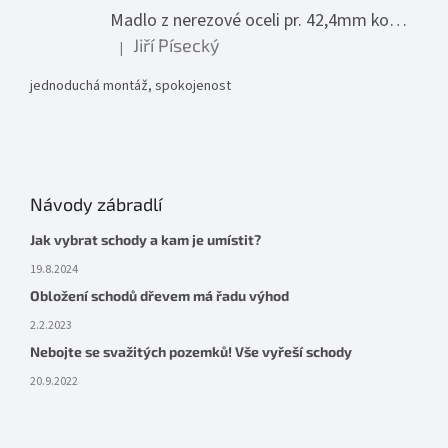
Madlo z nerezové oceli pr. 42,4mm komplet - model 0116 - 3000mm
Jiří Písecký
|
Hodnocení produktu je 5 z 5 hvězdiček.
jednoduchá montáž, spokojenost
Návody zábradlí
Jak vybrat schody a kam je umístit?
19.8.2024
Obložení schodů dřevem má řadu výhod
2.2.2023
Nebojte se svažitých pozemků! Vše vyřeší schody
20.9.2022