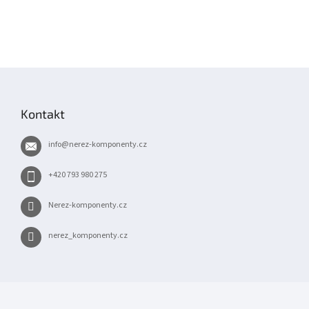
Z
á
p
Kontakt
a
t
info
@
nerez-komponenty.cz
í
+420 793 980 275
Nerez-komponenty.cz
nerez_komponenty.cz