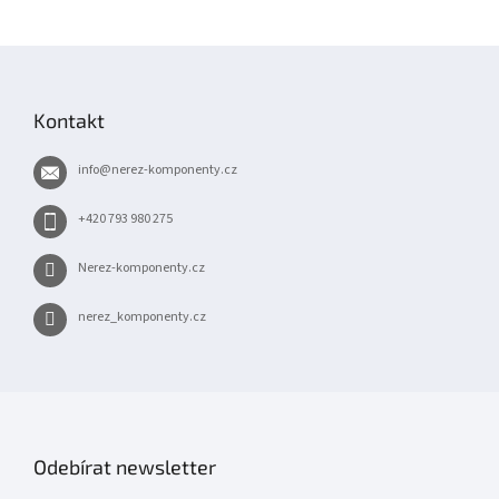
Z
á
p
Kontakt
a
t
info
@
nerez-komponenty.cz
í
+420 793 980 275
Nerez-komponenty.cz
nerez_komponenty.cz
Odebírat newsletter