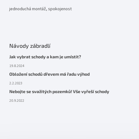
jednoduchá montáž, spokojenost
Návody zábradlí
Jak vybrat schody a kam je umístit?
19.8.2024
Obložení schodů dřevem má řadu výhod
2.2.2023
Nebojte se svažitých pozemků! Vše vyřeší schody
20.9.2022