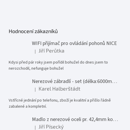
Hodnocení zákazníků
WIFI přijímač pro ovládání pohonů NICE
Jiří Perůtka
|
Hodnocení produktu je 1 z 5 hvězdiček.
Kdysi před pár roky jsem pořídil bohužel do dnes jsem to
nerozchodil, nefunguje bohužel
Nerezové zábradlí - set (délka:6000mm x výška:1000mm)
Karel Halberštádt
|
Hodnocení produktu je 5 z 5 hvězdiček.
Vstřícné jednání po telefonu, zboží je kvalitní a přišlo řádně
zabalené a kompletní.
Madlo z nerezové oceli pr. 42,4mm komplet - model 0116 - 3000mm
Jiří Písecký
|
Hodnocení produktu je 5 z 5 hvězdiček.