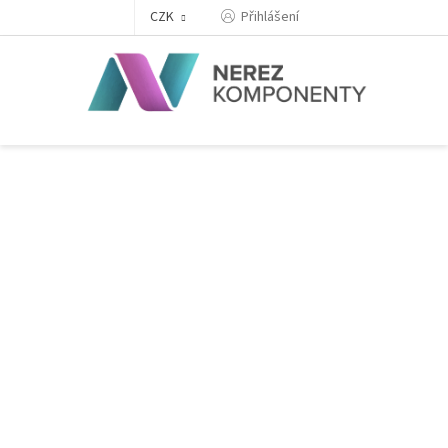
Přejít
Přihlášení
CZK
na
obsah