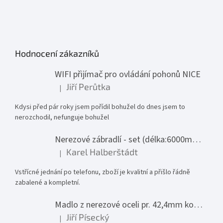
Hodnocení zákazníků
WIFI přijímač pro ovládání pohonů NICE
Jiří Perůtka
|
Hodnocení produktu je 1 z 5 hvězdiček.
Kdysi před pár roky jsem pořídil bohužel do dnes jsem to
nerozchodil, nefunguje bohužel
Nerezové zábradlí - set (délka:6000mm x výška:1000mm)
Karel Halberštádt
|
Hodnocení produktu je 5 z 5 hvězdiček.
Vstřícné jednání po telefonu, zboží je kvalitní a přišlo řádně
zabalené a kompletní.
Madlo z nerezové oceli pr. 42,4mm komplet - model 0116 - 3000mm
Jiří Písecký
|
Hodnocení produktu je 5 z 5 hvězdiček.