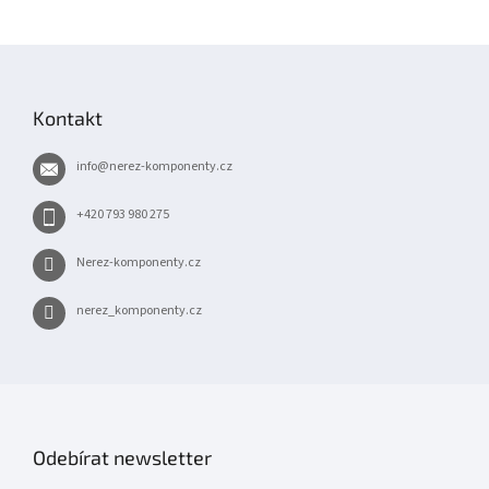
Z
á
p
Kontakt
a
t
info
@
nerez-komponenty.cz
í
+420 793 980 275
Nerez-komponenty.cz
nerez_komponenty.cz
Odebírat newsletter