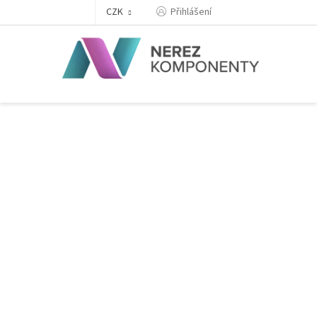
Přejít
Přihlášení
CZK
na
obsah