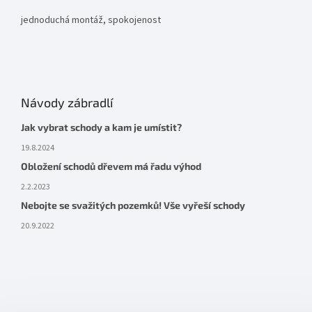
jednoduchá montáž, spokojenost
Návody zábradlí
Jak vybrat schody a kam je umístit?
19.8.2024
Obložení schodů dřevem má řadu výhod
2.2.2023
Nebojte se svažitých pozemků! Vše vyřeší schody
20.9.2022