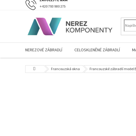
Přejít
+420 793 980 275
na
obsah
NEREZOVÉ ZÁBRADLÍ
CELOSKLENĚNÉ ZÁBRADLÍ
M
Domů
Francouzská okna
Francouzské zábradlí model B