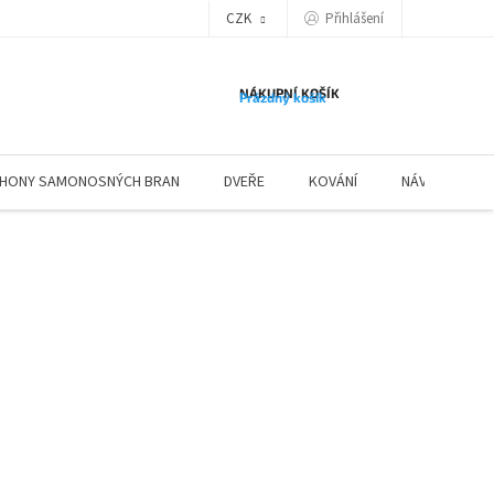
Přihlášení
CZK
NÁKUPNÍ KOŠÍK
Prázdný košík
HONY SAMONOSNÝCH BRAN
DVEŘE
KOVÁNÍ
NÁVODY ZÁBR