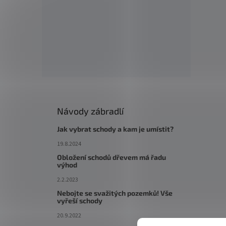
Návody zábradlí
Jak vybrat schody a kam je umístit?
19.8.2024
Obložení schodů dřevem má řadu
výhod
2.2.2023
Nebojte se svažitých pozemků! Vše
vyřeší schody
20.9.2022