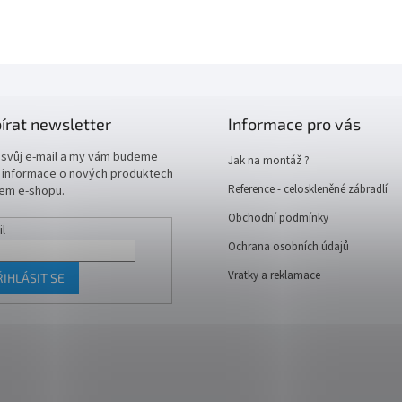
írat newsletter
Informace pro vás
 svůj e-mail a my vám budeme
Jak na montáž ?
t informace o nových produktech
Reference - celoskleněné zábradlí
em e-shopu.
Obchodní podmínky
il
Ochrana osobních údajů
Vratky a reklamace
ŘIHLÁSIT SE