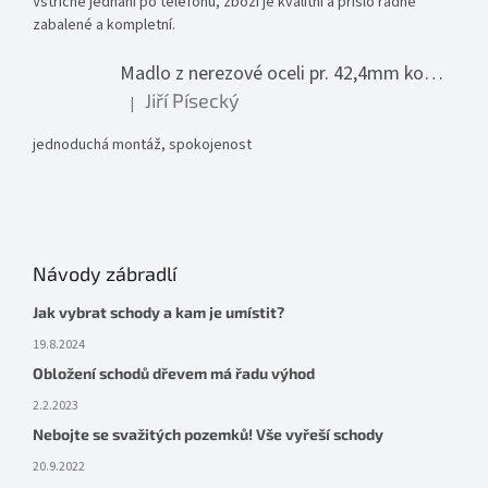
Vstřícné jednání po telefonu, zboží je kvalitní a přišlo řádně
zabalené a kompletní.
Madlo z nerezové oceli pr. 42,4mm komplet - model 0116 - 3000mm
Jiří Písecký
|
Hodnocení produktu je 5 z 5 hvězdiček.
jednoduchá montáž, spokojenost
Návody zábradlí
Jak vybrat schody a kam je umístit?
19.8.2024
Obložení schodů dřevem má řadu výhod
2.2.2023
Nebojte se svažitých pozemků! Vše vyřeší schody
20.9.2022