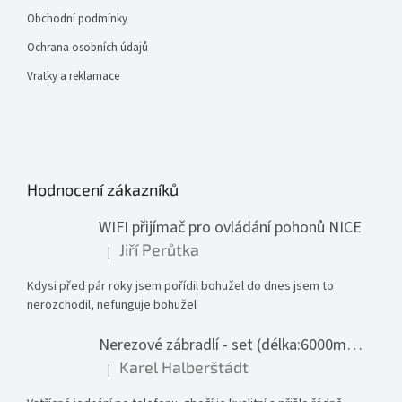
Obchodní podmínky
Ochrana osobních údajů
Vratky a reklamace
Hodnocení zákazníků
WIFI přijímač pro ovládání pohonů NICE
Jiří Perůtka
|
Hodnocení produktu je 1 z 5 hvězdiček.
Kdysi před pár roky jsem pořídil bohužel do dnes jsem to
nerozchodil, nefunguje bohužel
Nerezové zábradlí - set (délka:6000mm x výška:1000mm)
Karel Halberštádt
|
Hodnocení produktu je 5 z 5 hvězdiček.