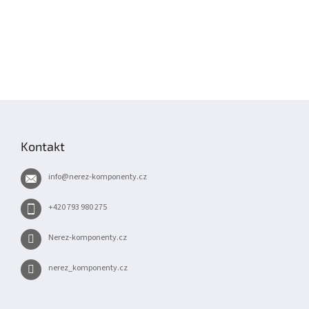
Z
á
p
Kontakt
a
t
info
@
nerez-komponenty.cz
í
+420 793 980 275
Nerez-komponenty.cz
nerez_komponenty.cz