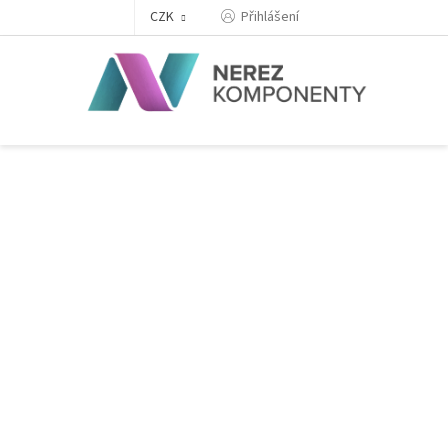
Přejít
Přihlášení
CZK
na
obsah