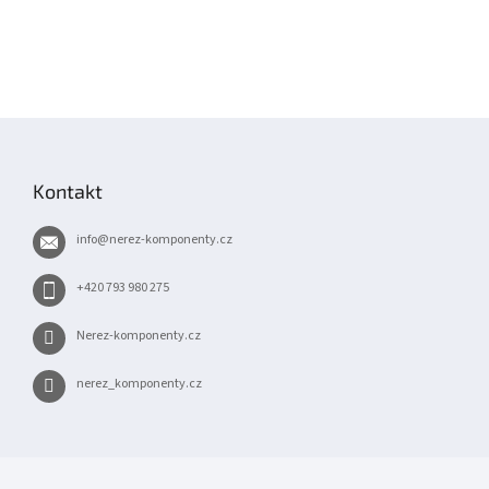
Z
á
p
Kontakt
a
t
info
@
nerez-komponenty.cz
í
+420 793 980 275
Nerez-komponenty.cz
nerez_komponenty.cz