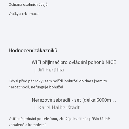
Ochrana osobních údajů
Vratky a reklamace
Hodnocení zákazníků
WIFI přijímač pro ovládání pohonů NICE
Jiří Perůtka
|
Hodnocení produktu je 1 z 5 hvězdiček.
Kdysi před pár roky jsem pořídil bohužel do dnes jsem to
nerozchodil, nefunguje bohužel
Nerezové zábradlí - set (délka:6000mm x výška:1000mm)
Karel Halberštádt
|
Hodnocení produktu je 5 z 5 hvězdiček.
Vstřícné jednání po telefonu, zboží je kvalitní a přišlo řádně
zabalené a kompletní.