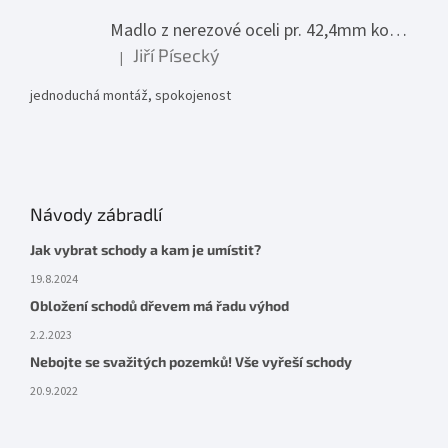
Madlo z nerezové oceli pr. 42,4mm komplet - model 0116 - 3000mm
Jiří Písecký
|
Hodnocení produktu je 5 z 5 hvězdiček.
jednoduchá montáž, spokojenost
Návody zábradlí
Jak vybrat schody a kam je umístit?
19.8.2024
Obložení schodů dřevem má řadu výhod
2.2.2023
Nebojte se svažitých pozemků! Vše vyřeší schody
20.9.2022