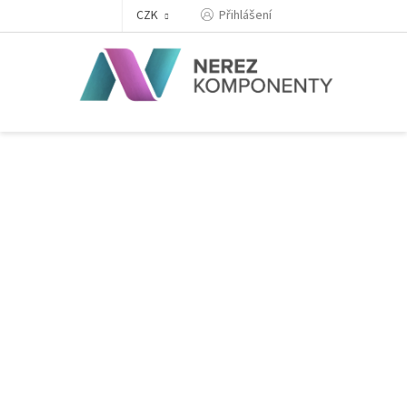
Přejít
Přihlášení
CZK
na
obsah