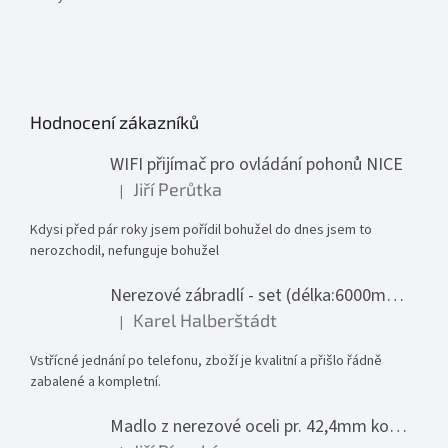
Hodnocení zákazníků
WIFI přijímač pro ovládání pohonů NICE
Jiří Perůtka
|
Hodnocení produktu je 1 z 5 hvězdiček.
Kdysi před pár roky jsem pořídil bohužel do dnes jsem to
nerozchodil, nefunguje bohužel
Nerezové zábradlí - set (délka:6000mm x výška:1000mm)
Karel Halberštádt
|
Hodnocení produktu je 5 z 5 hvězdiček.
Vstřícné jednání po telefonu, zboží je kvalitní a přišlo řádně
zabalené a kompletní.
Madlo z nerezové oceli pr. 42,4mm komplet - model 0116 - 3000mm