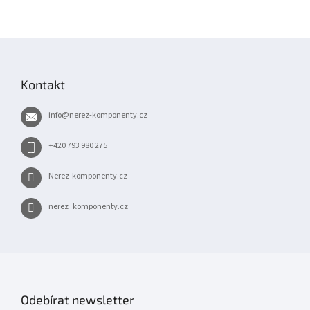
Z
á
p
Kontakt
a
t
info
@
nerez-komponenty.cz
í
+420 793 980 275
Nerez-komponenty.cz
nerez_komponenty.cz
Odebírat newsletter