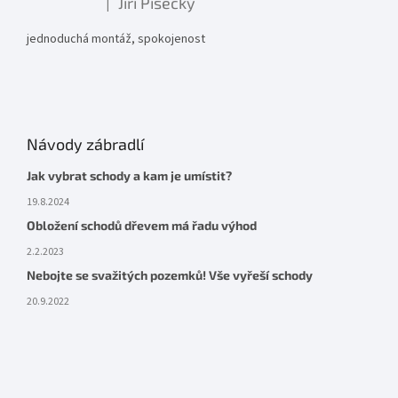
Jiří Písecký
|
Hodnocení produktu je 5 z 5 hvězdiček.
jednoduchá montáž, spokojenost
Návody zábradlí
Jak vybrat schody a kam je umístit?
19.8.2024
Obložení schodů dřevem má řadu výhod
2.2.2023
Nebojte se svažitých pozemků! Vše vyřeší schody
20.9.2022