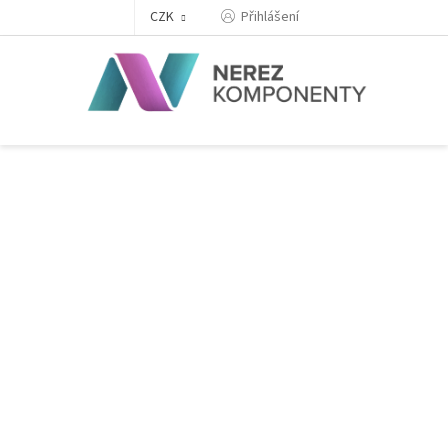
Přejít
Přihlášení
CZK
na
obsah