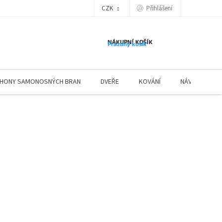
Přihlášení
CZK
NÁKUPNÍ KOŠÍK
Prázdný košík
HONY SAMONOSNÝCH BRAN
DVEŘE
KOVÁNÍ
NÁVODY ZÁBR