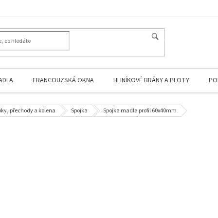
HLEDAT
ADLA
FRANCOUZSKÁ OKNA
HLINÍKOVÉ BRÁNY A PLOTY
PO
pky, přechody a kolena
Spojka
Spojka madla profil 60x40mm