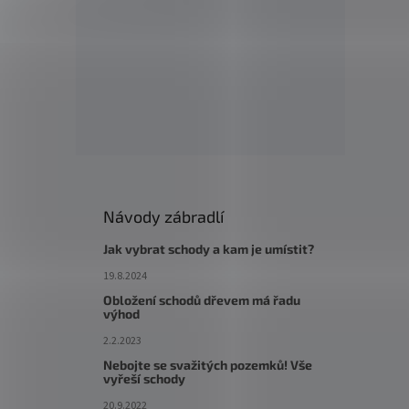
Návody zábradlí
Jak vybrat schody a kam je umístit?
19.8.2024
Obložení schodů dřevem má řadu
výhod
2.2.2023
Nebojte se svažitých pozemků! Vše
vyřeší schody
20.9.2022