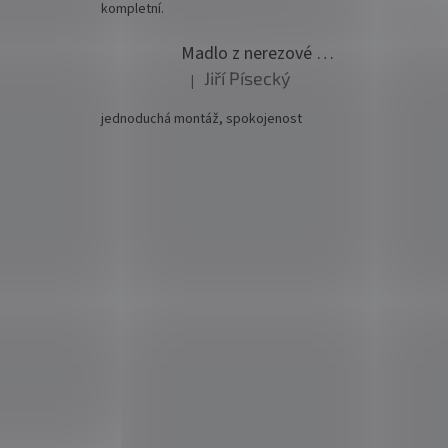
kompletní.
Madlo z nerezové oceli pr. 42,4mm komplet - model 0116 - 3000mm
Jiří Písecký
|
Hodnocení produktu je 5 z 5 hvězdiček.
jednoduchá montáž, spokojenost