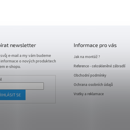
írat newsletter
Informace pro vás
 svůj e-mail a my vám budeme
Jak na montáž ?
t informace o nových produktech
Reference - celoskleněné zábradlí
em e-shopu.
Obchodní podmínky
il
Ochrana osobních údajů
Vratky a reklamace
ŘIHLÁSIT SE