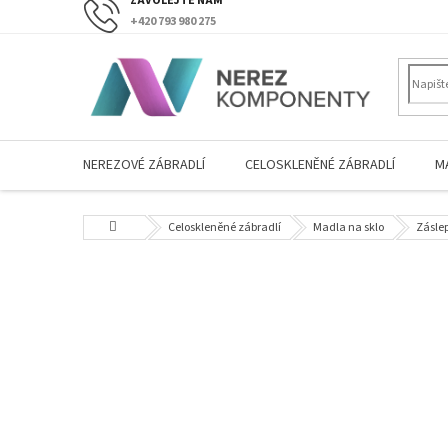
Přejít
+420 793 980 275
na
obsah
NEREZOVÉ ZÁBRADLÍ
CELOSKLENĚNÉ ZÁBRADLÍ
M
Domů
Celoskleněné zábradlí
Madla na sklo
Zásle