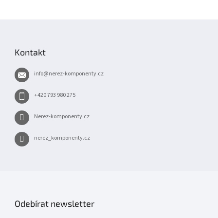
Z
á
p
Kontakt
a
t
info
@
nerez-komponenty.cz
í
+420 793 980 275
Nerez-komponenty.cz
nerez_komponenty.cz
Odebírat newsletter