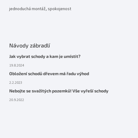
jednoduchá montáž, spokojenost
Návody zábradlí
Jak vybrat schody a kam je umístit?
19.8.2024
Obložení schodů dřevem má řadu výhod
2.2.2023
Nebojte se svažitých pozemků! Vše vyřeší schody
20.9.2022