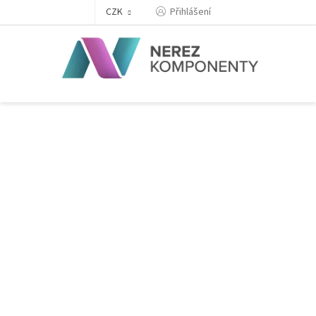
Přejít
Přihlášení
CZK
na
obsah