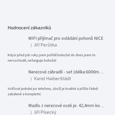
Hodnocení zákazníků
WIFI přijímač pro ovládání pohonů NICE
Jiří Perůtka
|
Hodnocení produktu je 1 z 5 hvězdiček.
Kdysi před pár roky jsem pořídil bohužel do dnes jsem to
nerozchodil, nefunguje bohužel
Nerezové zábradlí - set (délka:6000mm x výška:1000mm)
Karel Halberštádt
|
Hodnocení produktu je 5 z 5 hvězdiček.
Vstřícné jednání po telefonu, zboží je kvalitní a přišlo řádně
zabalené a kompletní.
Madlo z nerezové oceli pr. 42,4mm komplet - model 0116 - 3000mm
Jiří Písecký
|
Hodnocení produktu je 5 z 5 hvězdiček.