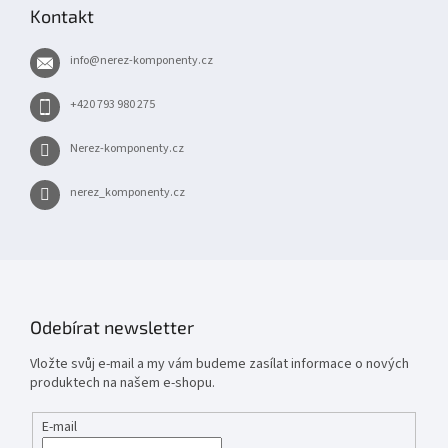
p
Kontakt
a
t
info
@
nerez-komponenty.cz
í
+420 793 980 275
Nerez-komponenty.cz
nerez_komponenty.cz
Odebírat newsletter
Vložte svůj e-mail a my vám budeme zasílat informace o nových
produktech na našem e-shopu.
E-mail