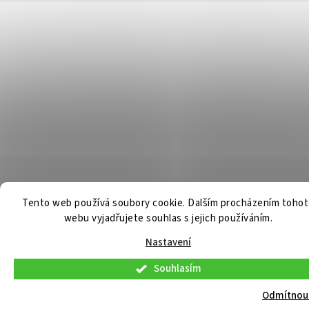
Tento web používá soubory cookie. Dalším procházením toho
webu vyjadřujete souhlas s jejich používáním.
Nastavení
Souhlasím
V pátek 7. 8. 2026 budou osobní konzultace a telefonická podpora dostupné
pouze do 9:00. Osobní odběr již připravených objednávek bude možný
Odmítnou
standardně. Děkujeme za pochopení.