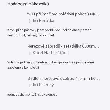
Hodnocení zákazníků
WIFI přijímač pro ovládání pohonů NICE
Jiří Perůtka
|
Hodnocení produktu je 1 z 5 hvězdiček.
Kdysi před pár roky jsem pořídil bohužel do dnes jsem to
nerozchodil, nefunguje bohužel
Nerezové zábradlí - set (délka:6000mm x výška:1000mm)
Karel Halberštádt
|
Hodnocení produktu je 5 z 5 hvězdiček.
Vstřícné jednání po telefonu, zboží je kvalitní a přišlo řádně
zabalené a kompletní.
Madlo z nerezové oceli pr. 42,4mm komplet - model 0116 - 3000mm
Jiří Písecký
|
Hodnocení produktu je 5 z 5 hvězdiček.
jednoduchá montáž, spokojenost