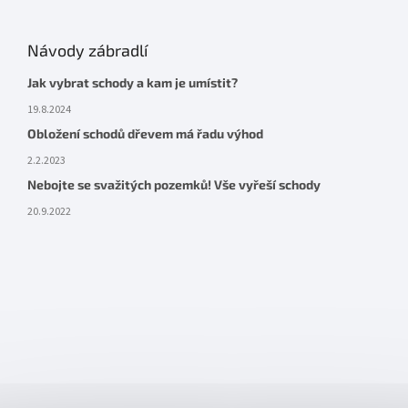
Návody zábradlí
Jak vybrat schody a kam je umístit?
19.8.2024
Obložení schodů dřevem má řadu výhod
2.2.2023
Nebojte se svažitých pozemků! Vše vyřeší schody
20.9.2022