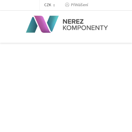
Přejít
Přihlášení
CZK
na
obsah