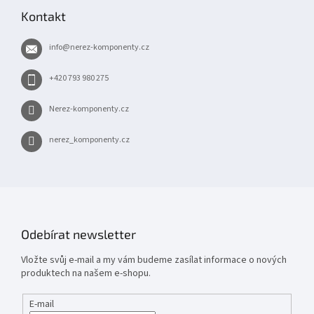
p
Kontakt
a
t
info
@
nerez-komponenty.cz
í
+420 793 980 275
Nerez-komponenty.cz
nerez_komponenty.cz
Odebírat newsletter
Vložte svůj e-mail a my vám budeme zasílat informace o nových
produktech na našem e-shopu.
E-mail