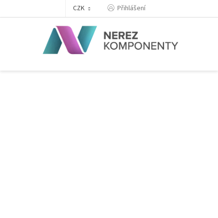
Přejít
Přihlášení
CZK
na
obsah