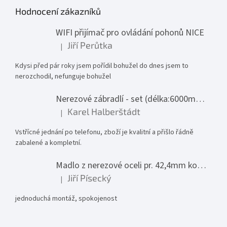
Hodnocení zákazníků
WIFI přijímač pro ovládání pohonů NICE
Jiří Perůtka
|
Hodnocení produktu je 1 z 5 hvězdiček.
Kdysi před pár roky jsem pořídil bohužel do dnes jsem to
nerozchodil, nefunguje bohužel
Nerezové zábradlí - set (délka:6000mm x výška:1000mm)
Karel Halberštádt
|
Hodnocení produktu je 5 z 5 hvězdiček.
Vstřícné jednání po telefonu, zboží je kvalitní a přišlo řádně
zabalené a kompletní.
Madlo z nerezové oceli pr. 42,4mm komplet - model 0116 - 3000mm
Jiří Písecký
|
Hodnocení produktu je 5 z 5 hvězdiček.
jednoduchá montáž, spokojenost