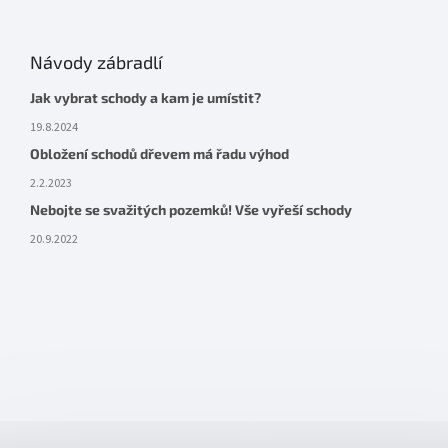
Návody zábradlí
Jak vybrat schody a kam je umístit?
19.8.2024
Obložení schodů dřevem má řadu výhod
2.2.2023
Nebojte se svažitých pozemků! Vše vyřeší schody
20.9.2022