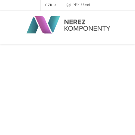
Přejít
Přihlášení
CZK
na
obsah