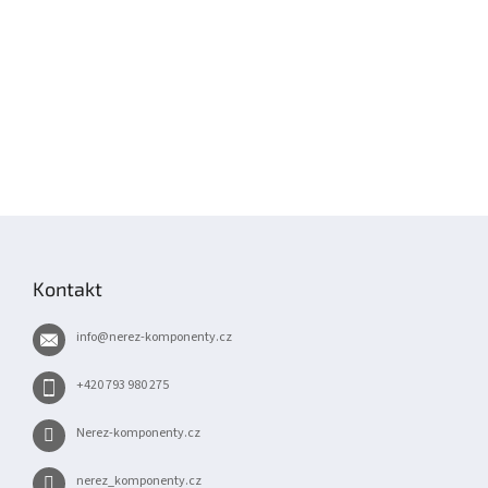
Z
á
p
Kontakt
a
t
info
@
nerez-komponenty.cz
í
+420 793 980 275
Nerez-komponenty.cz
nerez_komponenty.cz