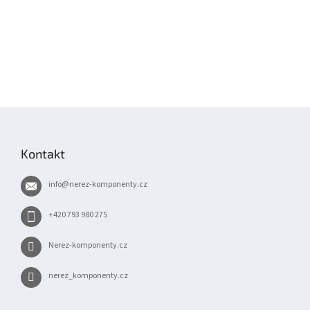
Z
á
p
Kontakt
a
t
info
@
nerez-komponenty.cz
í
+420 793 980 275
Nerez-komponenty.cz
nerez_komponenty.cz