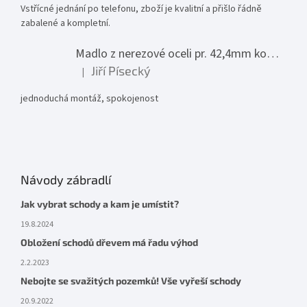
Vstřícné jednání po telefonu, zboží je kvalitní a přišlo řádně
zabalené a kompletní.
Madlo z nerezové oceli pr. 42,4mm komplet - model 0116 - 3000mm
Jiří Písecký
|
Hodnocení produktu je 5 z 5 hvězdiček.
jednoduchá montáž, spokojenost
Návody zábradlí
Jak vybrat schody a kam je umístit?
19.8.2024
Obložení schodů dřevem má řadu výhod
2.2.2023
Nebojte se svažitých pozemků! Vše vyřeší schody
20.9.2022