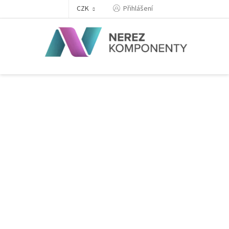
Přejít
Přihlášení
CZK
na
obsah