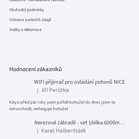
Obchodní podmínky
Ochrana osobních údajů
Vratky a reklamace
Hodnocení zákazníků
WIFI přijímač pro ovládání pohonů NICE
Jiří Perůtka
|
Hodnocení produktu je 1 z 5 hvězdiček.
Kdysi před pár roky jsem pořídil bohužel do dnes jsem to
nerozchodil, nefunguje bohužel
Nerezové zábradlí - set (délka:6000mm x výška:1000mm)
Karel Halberštádt
|
Hodnocení produktu je 5 z 5 hvězdiček.