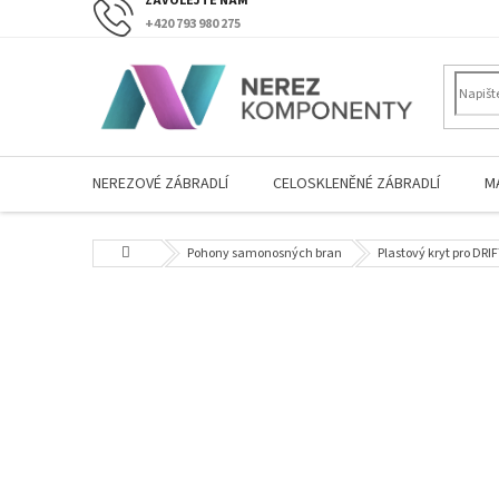
Přejít
+420 793 980 275
na
obsah
NEREZOVÉ ZÁBRADLÍ
CELOSKLENĚNÉ ZÁBRADLÍ
M
Domů
Pohony samonosných bran
Plastový kryt pro DRI