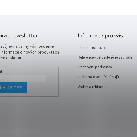
írat newsletter
Informace pro vás
 svůj e-mail a my vám budeme
Jak na montáž ?
t informace o nových produktech
Reference - celoskleněné zábradlí
em e-shopu.
Obchodní podmínky
il
Ochrana osobních údajů
Vratky a reklamace
ŘIHLÁSIT SE