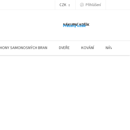
Přihlášení
CZK
NÁKUPNÍ KOŠÍK
Prázdný košík
HONY SAMONOSNÝCH BRAN
DVEŘE
KOVÁNÍ
NÁVODY ZÁBR