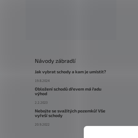
Návody zábradlí
Jak vybrat schody a kam je umístit?
19.8.2024
Obložení schodů dřevem má řadu
výhod
2.2.2023
Nebojte se svažitých pozemků! Vše
vyřeší schody
20.9.2022