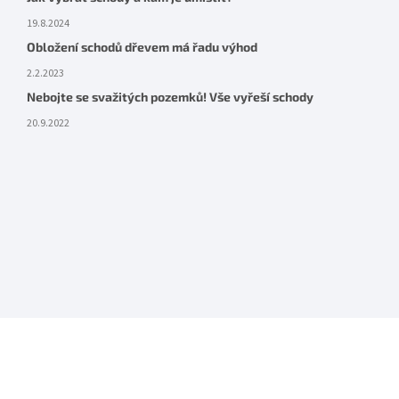
19.8.2024
Obložení schodů dřevem má řadu výhod
2.2.2023
Nebojte se svažitých pozemků! Vše vyřeší schody
20.9.2022