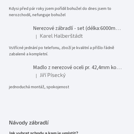
Kdysi před pár roky jsem pořídil bohužel do dnes jsem to
nerozchodil, nefunguje bohužel
Nerezové zábradlí - set (délka:6000mm x výška:1000mm)
Karel Halberštádt
|
Hodnocení produktu je 5 z 5 hvězdiček.
Vstřícné jednání po telefonu, zboží je kvalitní a přišlo řádně
zabalené a kompletní.
Madlo z nerezové oceli pr. 42,4mm komplet - model 0116 - 3000mm
Jiří Písecký
|
Hodnocení produktu je 5 z 5 hvězdiček.
jednoduchá montáž, spokojenost
Návody zábradlí
Jak vybrat schody a kam je umístit?