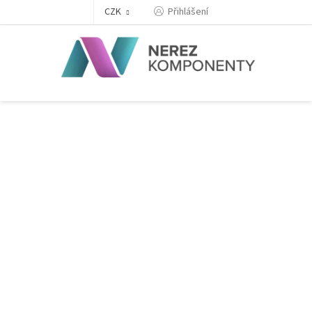
Přejít
Přihlášení
CZK
na
obsah