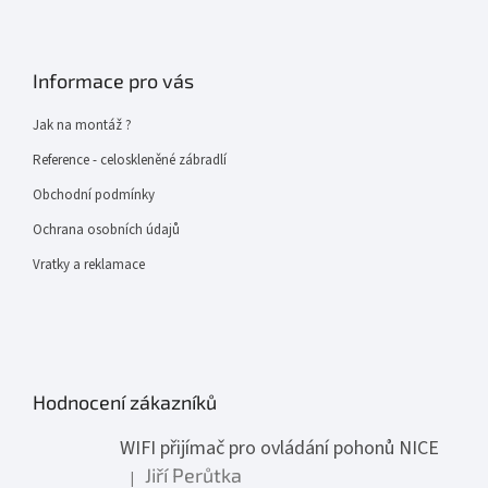
Informace pro vás
Jak na montáž ?
Reference - celoskleněné zábradlí
Obchodní podmínky
Ochrana osobních údajů
Vratky a reklamace
Hodnocení zákazníků
WIFI přijímač pro ovládání pohonů NICE
Jiří Perůtka
|
Hodnocení produktu je 1 z 5 hvězdiček.