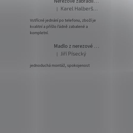
Nerezové zábradlí - set (délka:6000mm x výška:1000mm)
Karel Halberštádt
|
Hodnocení produktu je 5 z 5 hvězdiček.
Vstřícné jednání po telefonu, zboží je
kvalitní a přišlo řádně zabalené a
kompletní.
Madlo z nerezové oceli pr. 42,4mm komplet - model 0116 - 3000mm
Jiří Písecký
|
Hodnocení produktu je 5 z 5 hvězdiček.
jednoduchá montáž, spokojenost