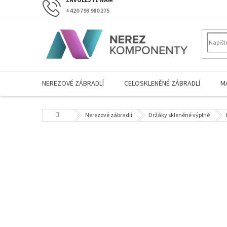
Přejít
+420 793 980 275
na
obsah
NEREZOVÉ ZÁBRADLÍ
CELOSKLENĚNÉ ZÁBRADLÍ
M
Domů
Nerezové zábradlí
Držáky skleněné výplně