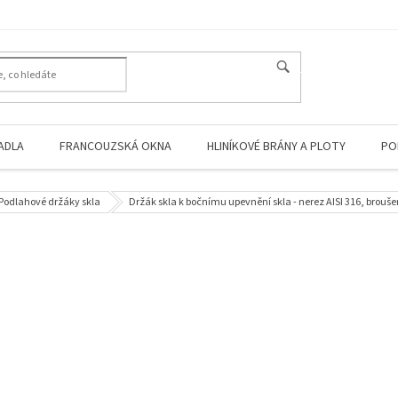
HLEDAT
ADLA
FRANCOUZSKÁ OKNA
HLINÍKOVÉ BRÁNY A PLOTY
PO
Podlahové držáky skla
Držák skla k bočnímu upevnění skla - nerez AISI 316, brouš