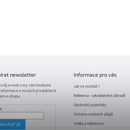
írat newsletter
Informace pro vás
 svůj e-mail a my vám budeme
Jak na montáž ?
t informace o nových produktech
Reference - celoskleněné zábradlí
em e-shopu.
Obchodní podmínky
il
Ochrana osobních údajů
Vratky a reklamace
ŘIHLÁSIT SE