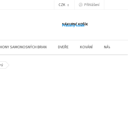
Přihlášení
CZK
NÁKUPNÍ KOŠÍK
Prázdný košík
HONY SAMONOSNÝCH BRAN
DVEŘE
KOVÁNÍ
NÁVODY ZÁBR
ený