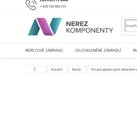
Přejít
+420 793 980 275
na
obsah
NEREZOVÉ ZÁBRADLÍ
CELOSKLENĚNÉ ZÁBRADLÍ
M
Domů
Kování
Panty
Trn pro spodni pant skleněné 