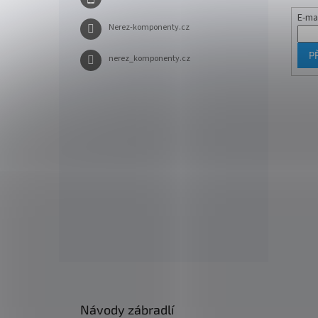
E-ma
Nerez-komponenty.cz
P
nerez_komponenty.cz
Návody zábradlí