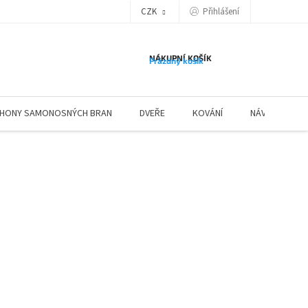
Přihlášení
CZK
NÁKUPNÍ KOŠÍK
Prázdný košík
HONY SAMONOSNÝCH BRAN
DVEŘE
KOVÁNÍ
NÁVODY ZÁBR