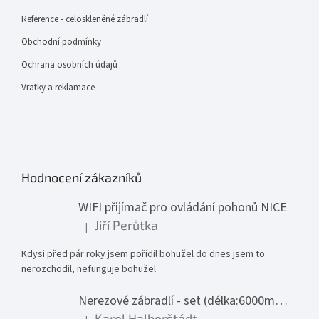
Reference - celoskleněné zábradlí
Obchodní podmínky
Ochrana osobních údajů
Vratky a reklamace
Hodnocení zákazníků
WIFI přijímač pro ovládání pohonů NICE
Jiří Perůtka
|
Hodnocení produktu je 1 z 5 hvězdiček.
Kdysi před pár roky jsem pořídil bohužel do dnes jsem to
nerozchodil, nefunguje bohužel
Nerezové zábradlí - set (délka:6000mm x výška:1000mm)
Karel Halberštádt