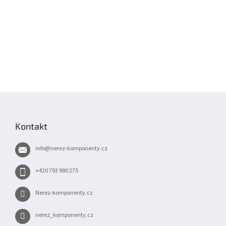
Z
á
p
Kontakt
a
t
info
@
nerez-komponenty.cz
í
+420 793 980 275
Nerez-komponenty.cz
nerez_komponenty.cz