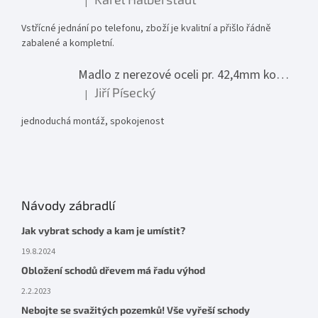
|
Hodnocení produktu je 5 z 5 hvězdiček.
Vstřícné jednání po telefonu, zboží je kvalitní a přišlo řádně
zabalené a kompletní.
Madlo z nerezové oceli pr. 42,4mm komplet - model 0116 - 3000mm
Jiří Písecký
|
Hodnocení produktu je 5 z 5 hvězdiček.
jednoduchá montáž, spokojenost
Návody zábradlí
Jak vybrat schody a kam je umístit?
19.8.2024
Obložení schodů dřevem má řadu výhod
2.2.2023
Nebojte se svažitých pozemků! Vše vyřeší schody