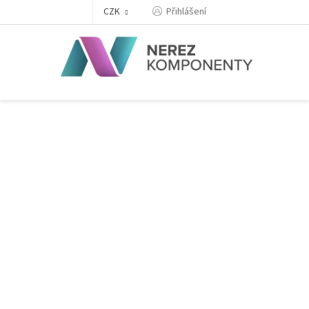
Přejít
Přihlášení
CZK
na
obsah