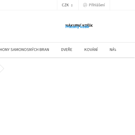
Přihlášení
CZK
NÁKUPNÍ KOŠÍK
Prázdný košík
HONY SAMONOSNÝCH BRAN
DVEŘE
KOVÁNÍ
NÁVODY ZÁBR