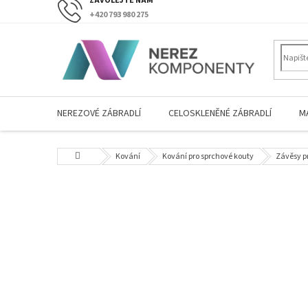
Přejít
+420 793 980 275
na
obsah
NEREZOVÉ ZÁBRADLÍ
CELOSKLENĚNÉ ZÁBRADLÍ
M
Domů
Kování
Kování pro sprchové kouty
Závěsy p