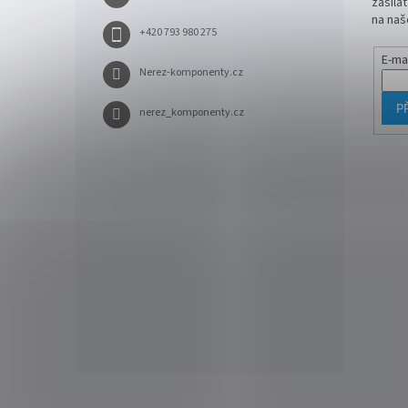
zasíla
na naš
+420 793 980 275
E-ma
Nerez-komponenty.cz
P
nerez_komponenty.cz