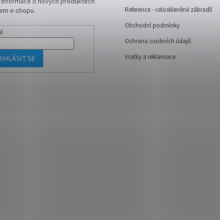
t informace o nových produktech
Reference - celoskleněné zábradlí
em e-shopu.
Obchodní podmínky
il
Ochrana osobních údajů
Vratky a reklamace
ŘIHLÁSIT SE