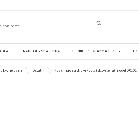
HLEDAT
ADLA
FRANCOUZSKÁ OKNA
HLINÍKOVÉ BRÁNY A PLOTY
PO
ro kyvné dveře
Ostatní
Kování pro sprchové kouty (sklo/stěna) model D0101