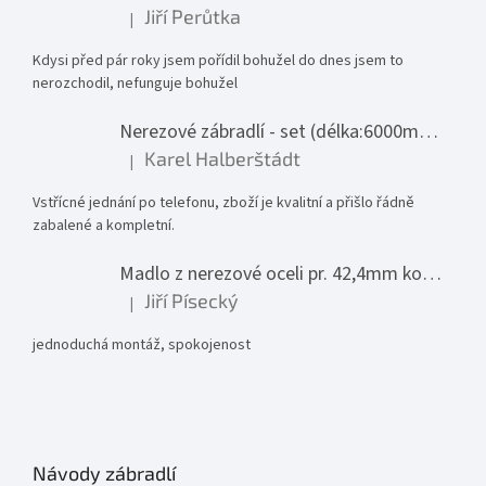
Jiří Perůtka
|
Hodnocení produktu je 1 z 5 hvězdiček.
Kdysi před pár roky jsem pořídil bohužel do dnes jsem to
nerozchodil, nefunguje bohužel
Nerezové zábradlí - set (délka:6000mm x výška:1000mm)
Karel Halberštádt
|
Hodnocení produktu je 5 z 5 hvězdiček.
Vstřícné jednání po telefonu, zboží je kvalitní a přišlo řádně
zabalené a kompletní.
Madlo z nerezové oceli pr. 42,4mm komplet - model 0116 - 3000mm
Jiří Písecký
|
Hodnocení produktu je 5 z 5 hvězdiček.
jednoduchá montáž, spokojenost
Návody zábradlí