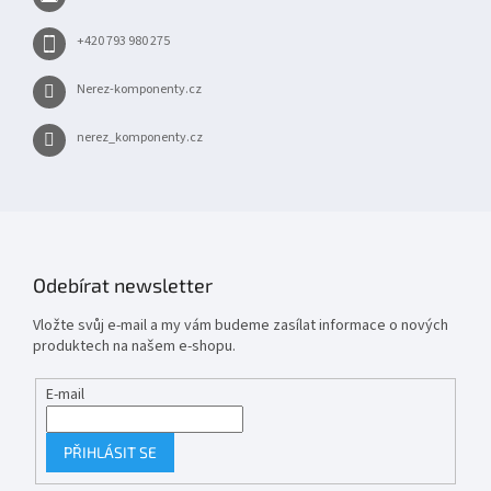
í
+420 793 980 275
Nerez-komponenty.cz
nerez_komponenty.cz
Odebírat newsletter
Vložte svůj e-mail a my vám budeme zasílat informace o nových
produktech na našem e-shopu.
E-mail
PŘIHLÁSIT SE