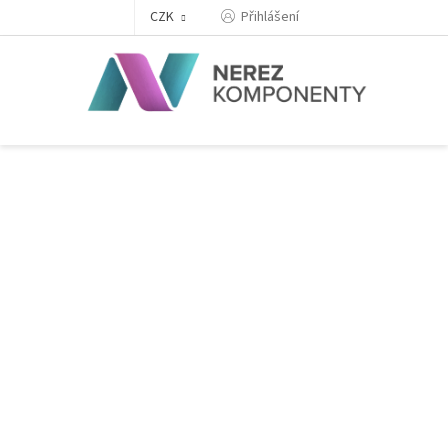
Přejít
Přihlášení
CZK
na
obsah