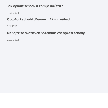
Jak vybrat schody a kam je umístit?
19.8.2024
Obložení schodů dřevem má řadu výhod
2.2.2023
Nebojte se svažitých pozemků! Vše vyřeší schody
20.9.2022