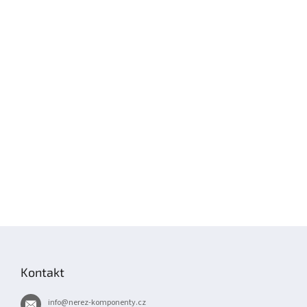
Z
á
p
Kontakt
a
t
info
@
nerez-komponenty.cz