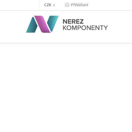
Přejít
Přihlášení
CZK
na
obsah