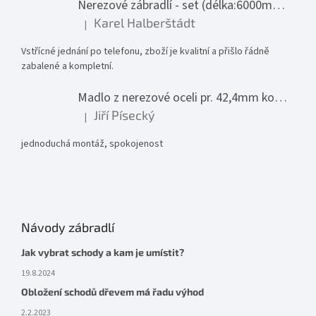
Nerezové zábradlí - set (délka:6000mm x výška:1000mm)
Karel Halberštádt
|
Hodnocení produktu je 5 z 5 hvězdiček.
Vstřícné jednání po telefonu, zboží je kvalitní a přišlo řádně
zabalené a kompletní.
Madlo z nerezové oceli pr. 42,4mm komplet - model 0116 - 3000mm
Jiří Písecký
|
Hodnocení produktu je 5 z 5 hvězdiček.
jednoduchá montáž, spokojenost
Návody zábradlí
Jak vybrat schody a kam je umístit?
19.8.2024
Obložení schodů dřevem má řadu výhod
2.2.2023