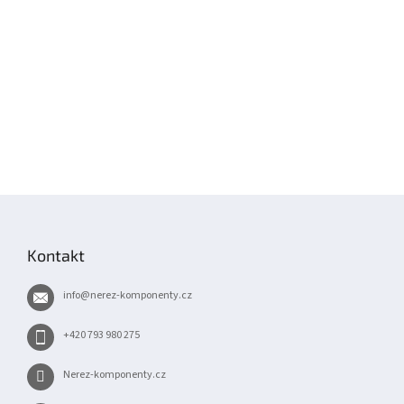
Z
á
p
Kontakt
a
t
info
@
nerez-komponenty.cz
í
+420 793 980 275
Nerez-komponenty.cz