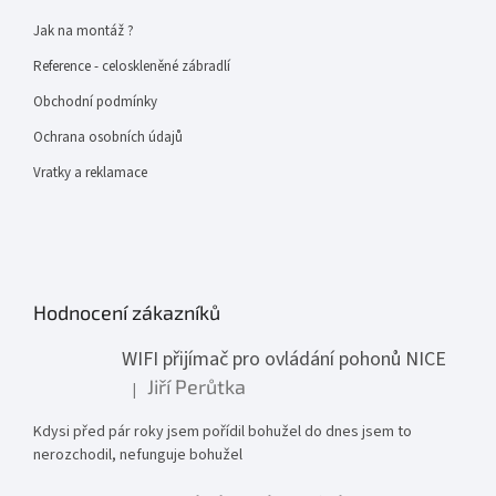
Jak na montáž ?
Reference - celoskleněné zábradlí
Obchodní podmínky
Ochrana osobních údajů
Vratky a reklamace
Hodnocení zákazníků
WIFI přijímač pro ovládání pohonů NICE
Jiří Perůtka
|
Hodnocení produktu je 1 z 5 hvězdiček.
Kdysi před pár roky jsem pořídil bohužel do dnes jsem to
nerozchodil, nefunguje bohužel