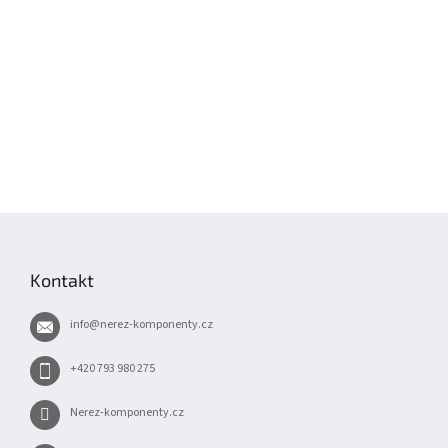
Z
á
p
Kontakt
a
t
info
@
nerez-komponenty.cz
í
+420 793 980 275
Nerez-komponenty.cz