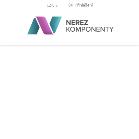
Přejít
Přihlášení
CZK
na
obsah