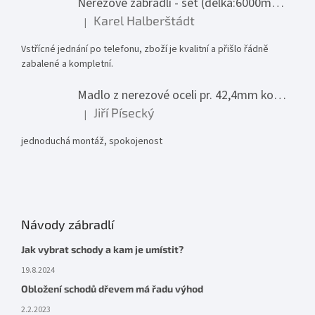
Nerezové zábradlí - set (délka:6000mm x výška:1000mm)
Karel Halberštádt
|
Hodnocení produktu je 5 z 5 hvězdiček.
Vstřícné jednání po telefonu, zboží je kvalitní a přišlo řádně
zabalené a kompletní.
Madlo z nerezové oceli pr. 42,4mm komplet - model 0116 - 3000mm
Jiří Písecký
|
Hodnocení produktu je 5 z 5 hvězdiček.
jednoduchá montáž, spokojenost
Návody zábradlí
Jak vybrat schody a kam je umístit?
19.8.2024
Obložení schodů dřevem má řadu výhod
2.2.2023