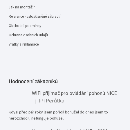
Jak na montáž ?
Reference - celoskleněné zábradlí
Obchodní podmínky
Ochrana osobních údajů
Vratky a reklamace
Hodnocení zákazníků
WIFI přijímač pro ovládání pohonů NICE
Jiří Perůtka
|
Hodnocení produktu je 1 z 5 hvězdiček.
Kdysi před pár roky jsem pořídil bohužel do dnes jsem to
nerozchodil, nefunguje bohužel