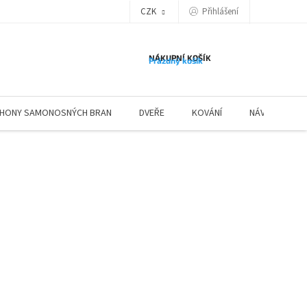
Přihlášení
CZK
NÁKUPNÍ KOŠÍK
Prázdný košík
HONY SAMONOSNÝCH BRAN
DVEŘE
KOVÁNÍ
NÁVODY ZÁBR