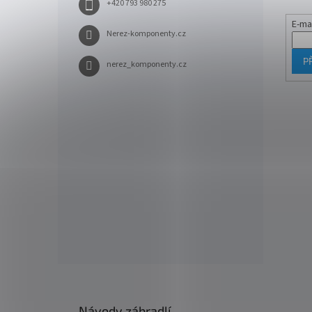
+420 793 980 275
E-ma
Nerez-komponenty.cz
P
nerez_komponenty.cz
Návody zábradlí