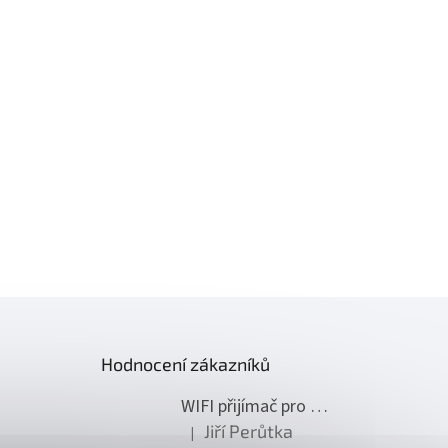
Hodnocení zákazníků
WIFI přijímač pro ovládání pohonů NICE
Jiří Perůtka
|
Hodnocení produktu je 1 z 5 hvězdiček.