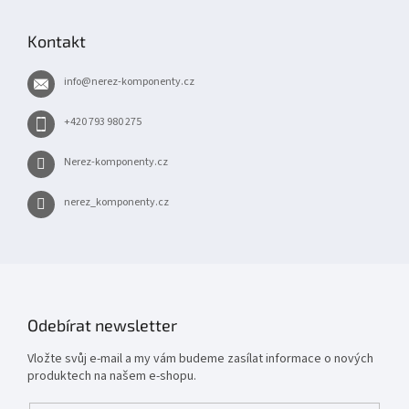
á
p
Kontakt
a
t
info
@
nerez-komponenty.cz
í
+420 793 980 275
Nerez-komponenty.cz
nerez_komponenty.cz
Odebírat newsletter
Vložte svůj e-mail a my vám budeme zasílat informace o nových
produktech na našem e-shopu.