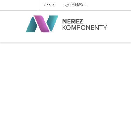
Přejít
Přihlášení
CZK
na
obsah