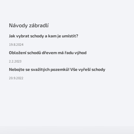
Návody zábradlí
Jak vybrat schody a kam je umístit?
19.8.2024
Obložení schodů dřevem má řadu výhod
2.2.2023
Nebojte se svažitých pozemků! Vše vyřeší schody
20.9.2022