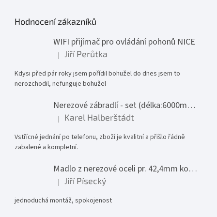
Hodnocení zákazníků
WIFI přijímač pro ovládání pohonů NICE
Jiří Perůtka
|
Hodnocení produktu je 1 z 5 hvězdiček.
Kdysi před pár roky jsem pořídil bohužel do dnes jsem to
nerozchodil, nefunguje bohužel
Nerezové zábradlí - set (délka:6000mm x výška:1000mm)
Karel Halberštádt
|
Hodnocení produktu je 5 z 5 hvězdiček.
Vstřícné jednání po telefonu, zboží je kvalitní a přišlo řádně
zabalené a kompletní.
Madlo z nerezové oceli pr. 42,4mm komplet - model 0116 - 3000mm
Jiří Písecký
|
Hodnocení produktu je 5 z 5 hvězdiček.
jednoduchá montáž, spokojenost