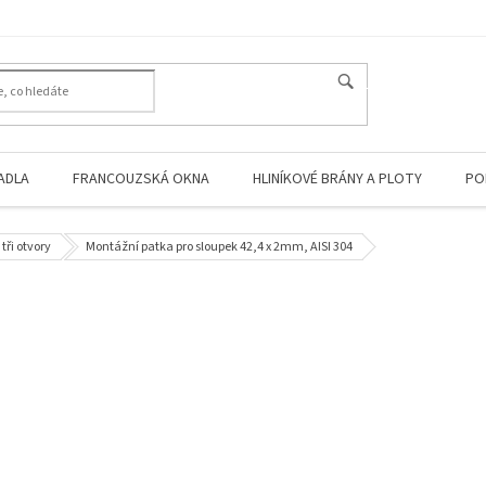
HLEDAT
ADLA
FRANCOUZSKÁ OKNA
HLINÍKOVÉ BRÁNY A PLOTY
PO
tři otvory
Montážní patka pro sloupek 42,4 x 2mm, AISI 304