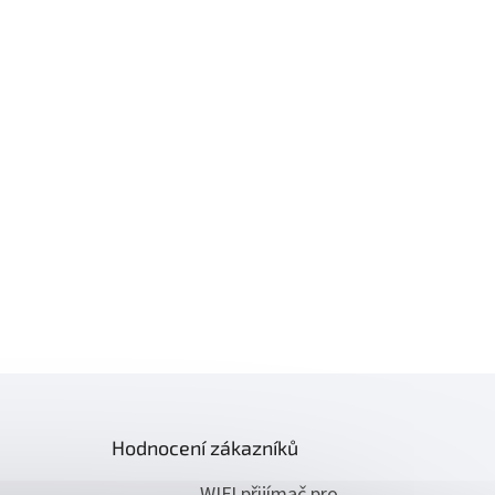
Hodnocení zákazníků
WIFI přijímač pro ovládání pohonů NICE