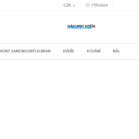
Přihlášení
CZK
NÁKUPNÍ KOŠÍK
Prázdný košík
HONY SAMONOSNÝCH BRAN
DVEŘE
KOVÁNÍ
NÁVODY ZÁBR