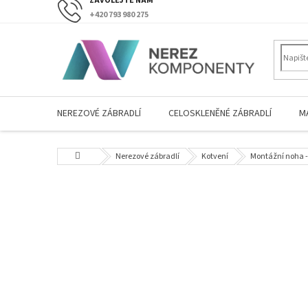
Přejít
+420 793 980 275
na
obsah
NEREZOVÉ ZÁBRADLÍ
CELOSKLENĚNÉ ZÁBRADLÍ
M
Domů
Nerezové zábradlí
Kotvení
Montážní noha - 