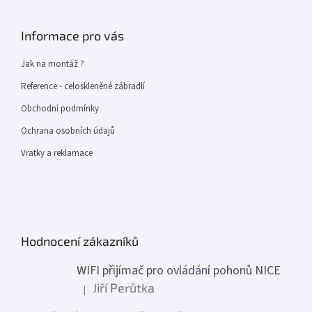
Informace pro vás
Jak na montáž ?
Reference - celoskleněné zábradlí
Obchodní podmínky
Ochrana osobních údajů
Vratky a reklamace
Hodnocení zákazníků
WIFI přijímač pro ovládání pohonů NICE
Jiří Perůtka
|
Hodnocení produktu je 1 z 5 hvězdiček.