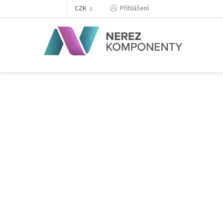
Přejít
Přihlášení
CZK
na
obsah