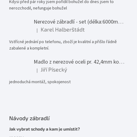
Kdysi před pár roky jsem pořídil bohužel do dnes jsem to
nerozchodil, nefunguje bohužel
Nerezové zábradlí - set (délka:6000mm x výška:1000mm)
Karel Halberštádt
|
Hodnocení produktu je 5 z 5 hvězdiček.
Vstřícné jednání po telefonu, zboží je kvalitní a přišlo řádně
zabalené a kompletní.
Madlo z nerezové oceli pr. 42,4mm komplet - model 0116 - 3000mm
Jiří Písecký
|
Hodnocení produktu je 5 z 5 hvězdiček.
jednoduchá montáž, spokojenost
Návody zábradlí
Jak vybrat schody a kam je umístit?