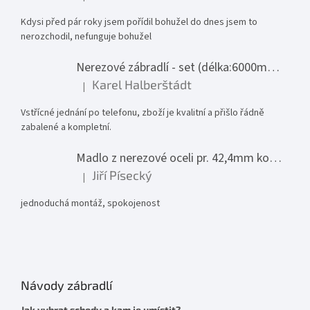
Hodnocení produktu je 1 z 5 hvězdiček.
Kdysi před pár roky jsem pořídil bohužel do dnes jsem to
nerozchodil, nefunguje bohužel
Nerezové zábradlí - set (délka:6000mm x výška:1000mm)
Karel Halberštádt
|
Hodnocení produktu je 5 z 5 hvězdiček.
Vstřícné jednání po telefonu, zboží je kvalitní a přišlo řádně
zabalené a kompletní.
Madlo z nerezové oceli pr. 42,4mm komplet - model 0116 - 3000mm
Jiří Písecký
|
Hodnocení produktu je 5 z 5 hvězdiček.
jednoduchá montáž, spokojenost
Návody zábradlí
Jak vybrat schody a kam je umístit?