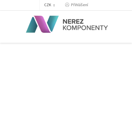
Přejít
Přihlášení
CZK
na
obsah