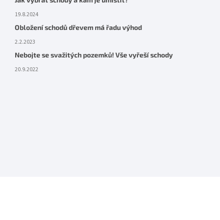
19.8.2024
Obložení schodů dřevem má řadu výhod
2.2.2023
Nebojte se svažitých pozemků! Vše vyřeší schody
20.9.2022